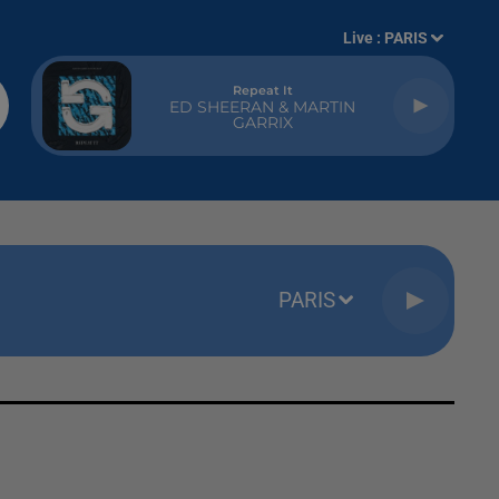
Live :
PARIS
Repeat It
ED SHEERAN & MARTIN
GARRIX
PARIS