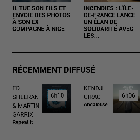
IL TUE SON FILS ET
INCENDIES : L’ÎLE-
ENVOIE DES PHOTOS
DE-FRANCE LANCE
À SON EX-
UN ÉLAN DE
COMPAGNE À NICE
SOLIDARITÉ AVEC
LES...
RÉCEMMENT DIFFUSÉ
ED
KENDJI
6h10
6h10
6h06
6h06
SHEERAN
GIRAC
Andalouse
& MARTIN
GARRIX
Repeat It