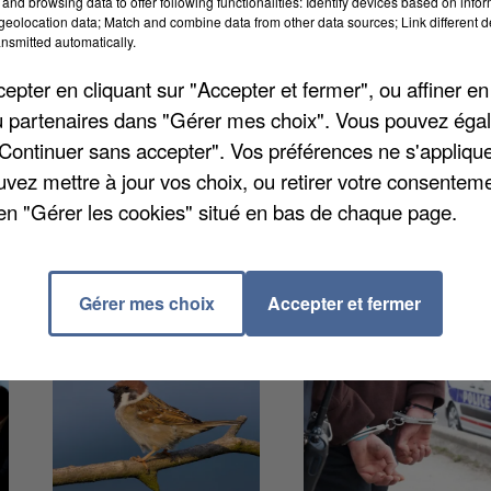
and browsing data to offer following functionalities: Identify devices based on infor
eolocation data; Match and combine data from other data sources; Link different de
nsmitted automatically.
tte nuit vers 1 heure du matin au niveau de la rue de 
pter en cliquant sur "Accepter et fermer", ou affiner en
ant un mur. Ce sont des habitants qui ont alerté les
/ou partenaires dans "Gérer mes choix". Vous pouvez éga
rvenus sur les lieux de l'accident. Selon les dernièr
"Continuer sans accepter". Vos préférences ne s'appliqu
Son pronostic vital était engagé lorsqu'il a été
uvez mettre à jour vos choix, ou retirer votre consenteme
en "Gérer les cookies" situé en bas de chaque page.
Gérer mes choix
Accepter et fermer