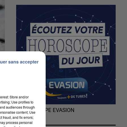
uer sans accepter
erest: Store and/or
tising; Use profiles to
tand audiences through
L'HOROSCOPE EVASION
personalise content; Use
 fraud, and fix errors;
 may process personal