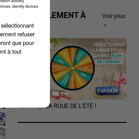
mation actively
vices; Identify devices
ACTUELLEMENT À
Voir plus
la
GAGNER
 sélectionnant
lement refuser
es
eront que pour
nt à tout
TOURNEZ LA ROUE DE L'ÉTÉ !