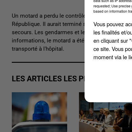
data such as IP address 
requested; Use precise g
based on information tra
Un motard a perdu le contrôle de son véhicule ce
Vous pouvez acce
République. Il aurait terminé sa course en percut
les finalités et
secours. Les gendarmes et les pompiers sont inte
en cliquant sur 
informations, le motard a été grièvement blessé. 
ce site. Vous po
transporté à l'hôpital.
moment via le li
LES ARTICLES LES PLUS VUS