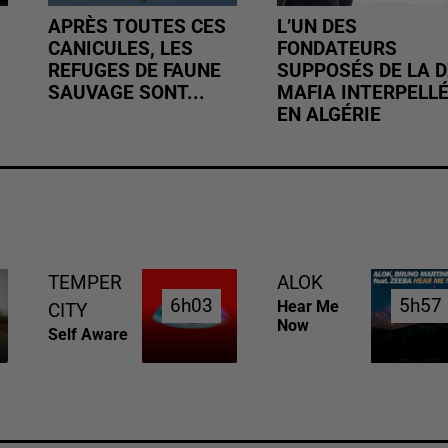
APRÈS TOUTES CES
L’UN DES
CANICULES, LES
FONDATEURS
REFUGES DE FAUNE
SUPPOSÉS DE LA D
SAUVAGE SONT...
MAFIA INTERPELL
EN ALGÉRIE
TEMPER
ALOK
6h03
6h03
5h57
5h57
Hear Me
CITY
Now
Self Aware