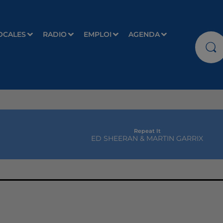
OCALES
RADIO
EMPLOI
AGENDA
Repeat It
ED SHEERAN & MARTIN GARRIX