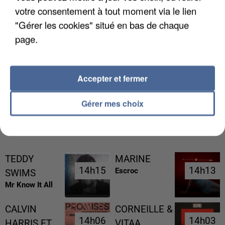
votre consentement à tout moment via le lien
"Gérer les cookies" situé en bas de chaque
page.
L’UN DES FONDATEURS SUPPOSÉS DE LA DZ
MAFIA INTERPELLÉ EN ALGÉRIE
Accepter et fermer
Gérer mes choix
RÉCEMMENT DIFFUSÉ
TEDDY
MARINE
14h15
14h15
14h13
14h13
Escroc
SWIMS
Mr Know It All
CALVIN
CORNEILLE &
14h06
14h06
14h03
14h03
HARRIS FT.
VITAA