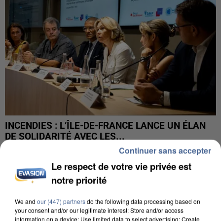
INCENDIES : L’ÎLE-DE-FRANCE LANCE UN ÉLAN
DE SOLIDARITÉ AVEC LES...
Continuer sans accepter
Le respect de votre vie privée est
notre priorité
We and
our (447) partners
do the following data processing based on
your consent and/or our legitimate interest: Store and/or access
information on a device; Use limited data to select advertising; Create