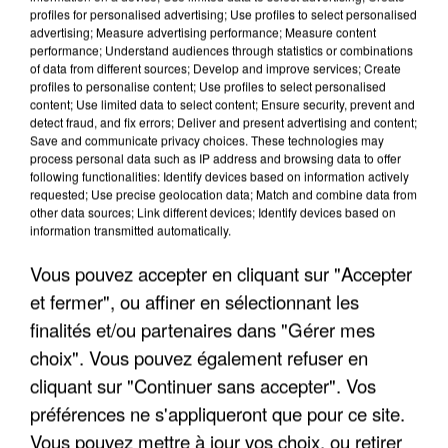
profiles for personalised advertising; Use profiles to select personalised
advertising; Measure advertising performance; Measure content
performance; Understand audiences through statistics or combinations
of data from different sources; Develop and improve services; Create
profiles to personalise content; Use profiles to select personalised
content; Use limited data to select content; Ensure security, prevent and
detect fraud, and fix errors; Deliver and present advertising and content;
Save and communicate privacy choices. These technologies may
process personal data such as IP address and browsing data to offer
following functionalities: Identify devices based on information actively
APRÈS TOUTES CES CANICULES, LES REFUGES
requested; Use precise geolocation data; Match and combine data from
other data sources; Link different devices; Identify devices based on
DE FAUNE SAUVAGE SONT...
information transmitted automatically.
Vous pouvez accepter en cliquant sur "Accepter
et fermer", ou affiner en sélectionnant les
finalités et/ou partenaires dans "Gérer mes
choix". Vous pouvez également refuser en
cliquant sur "Continuer sans accepter". Vos
préférences ne s'appliqueront que pour ce site.
Vous pouvez mettre à jour vos choix, ou retirer