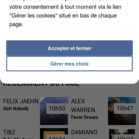
votre consentement à tout moment via le lien
"Gérer les cookies" situé en bas de chaque
page.
LES DONNÉES DE 300 000 CLIENTS DÉROBÉES À
Accepter et fermer
INTERMARCHÉ APRÈS UNE...
Gérer mes choix
RÉCEMMENT DIFFUSÉ
FELIX JAEHN
ALEX
10h50
10h50
10h47
10h47
Ain't Nobody
WARREN
Fever Dream
TIBZ
DAMIANO