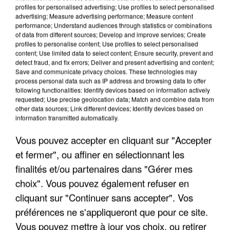
profiles for personalised advertising; Use profiles to select personalised
advertising; Measure advertising performance; Measure content
performance; Understand audiences through statistics or combinations
of data from different sources; Develop and improve services; Create
profiles to personalise content; Use profiles to select personalised
content; Use limited data to select content; Ensure security, prevent and
detect fraud, and fix errors; Deliver and present advertising and content;
Save and communicate privacy choices. These technologies may
process personal data such as IP address and browsing data to offer
following functionalities: Identify devices based on information actively
requested; Use precise geolocation data; Match and combine data from
UNE TOURISTE DE L’OISE EMPORTÉE PAR UNE
other data sources; Link different devices; Identify devices based on
COULÉE DE BOUE EN HAUTE-SAVOIE
information transmitted automatically.
Vous pouvez accepter en cliquant sur "Accepter
et fermer", ou affiner en sélectionnant les
finalités et/ou partenaires dans "Gérer mes
choix". Vous pouvez également refuser en
cliquant sur "Continuer sans accepter". Vos
préférences ne s'appliqueront que pour ce site.
Vous pouvez mettre à jour vos choix, ou retirer