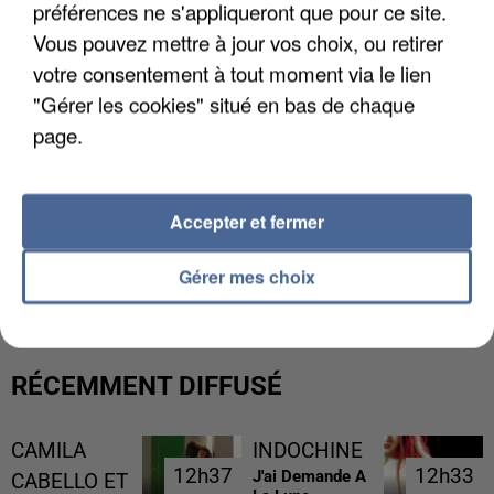
préférences ne s'appliqueront que pour ce site.
Vous pouvez mettre à jour vos choix, ou retirer
votre consentement à tout moment via le lien
"Gérer les cookies" situé en bas de chaque
page.
Accepter et fermer
GABRIEL ATTAL ET RAPHAËL GLUCKSMANN
VISÉS PAR DES INGÉRENCES...
Gérer mes choix
RÉCEMMENT DIFFUSÉ
CAMILA
INDOCHINE
12h37
12h37
12h33
12h33
J'ai Demande A
CABELLO ET