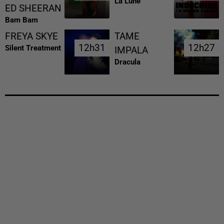
La Lune
ED SHEERAN
Bam Bam
FREYA SKYE
TAME
12h31
12h31
12h27
12h27
Silent Treatment
IMPALA
Dracula