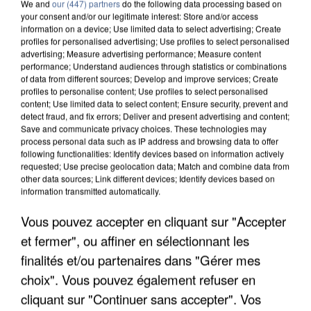
We and
our (447) partners
do the following data processing based on
your consent and/or our legitimate interest: Store and/or access
information on a device; Use limited data to select advertising; Create
profiles for personalised advertising; Use profiles to select personalised
advertising; Measure advertising performance; Measure content
performance; Understand audiences through statistics or combinations
of data from different sources; Develop and improve services; Create
profiles to personalise content; Use profiles to select personalised
content; Use limited data to select content; Ensure security, prevent and
detect fraud, and fix errors; Deliver and present advertising and content;
Save and communicate privacy choices. These technologies may
process personal data such as IP address and browsing data to offer
following functionalities: Identify devices based on information actively
requested; Use precise geolocation data; Match and combine data from
other data sources; Link different devices; Identify devices based on
information transmitted automatically.
LES DONNÉES DE 300 000 CLIENTS DÉROBÉES À
INTERMARCHÉ APRÈS UNE...
Vous pouvez accepter en cliquant sur "Accepter
et fermer", ou affiner en sélectionnant les
finalités et/ou partenaires dans "Gérer mes
choix". Vous pouvez également refuser en
cliquant sur "Continuer sans accepter". Vos