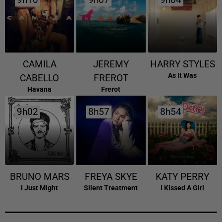
9h10
9h10
9h07
9h07
9h04
9h04
CAMILA
JEREMY
HARRY STYLES
As It Was
CABELLO
FREROT
Havana
Frerot
9h02
9h02
8h57
8h57
8h54
8h54
BRUNO MARS
FREYA SKYE
KATY PERRY
I Just Might
Silent Treatment
I Kissed A Girl