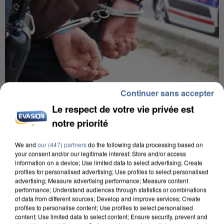
Continuer sans accepter
7 août 2026
Le respect de votre vie privée est
Un second cadre de la DZ Mafia interpellé en
notre priorité
Algérie
Un cofondateur du réseau avait été interpellé
We and
our (447) partners
do the following data processing based on
your consent and/or our legitimate interest: Store and/or access
quelques jours plus tôt.
information on a device; Use limited data to select advertising; Create
profiles for personalised advertising; Use profiles to select personalised
advertising; Measure advertising performance; Measure content
performance; Understand audiences through statistics or combinations
of data from different sources; Develop and improve services; Create
profiles to personalise content; Use profiles to select personalised
content; Use limited data to select content; Ensure security, prevent and