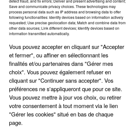
detect fraud, and fix errors; Deliver and present advertising and content;
Save and communicate privacy choices. These technologies may
process personal data such as IP address and browsing data to offer
following functionalities: Identify devices based on information actively
requested; Use precise geolocation data; Match and combine data from
other data sources; Link different devices; Identify devices based on
information transmitted automatically.
Vous pouvez accepter en cliquant sur "Accepter
et fermer", ou affiner en sélectionnant les
finalités et/ou partenaires dans "Gérer mes
6 août 2026
choix". Vous pouvez également refuser en
Gabriel Attal et Raphaël Glucksmann visés par des
cliquant sur "Continuer sans accepter". Vos
ingérences...
préférences ne s'appliqueront que pour ce site.
Sollicité, Sébastien Lecornu annonce un "travail
Vous pouvez mettre à jour vos choix, ou retirer
commun" avec les partis à la rentrée.
votre consentement à tout moment via le lien
"Gérer les cookies" situé en bas de chaque
page.