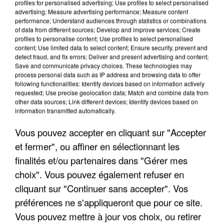
profiles for personalised advertising; Use profiles to select personalised
advertising; Measure advertising performance; Measure content
performance; Understand audiences through statistics or combinations
of data from different sources; Develop and improve services; Create
profiles to personalise content; Use profiles to select personalised
content; Use limited data to select content; Ensure security, prevent and
detect fraud, and fix errors; Deliver and present advertising and content;
Save and communicate privacy choices. These technologies may
process personal data such as IP address and browsing data to offer
following functionalities: Identify devices based on information actively
APRÈS TOUTES CES CANICULES, LES REFUGES
requested; Use precise geolocation data; Match and combine data from
DE FAUNE SAUVAGE SONT...
other data sources; Link different devices; Identify devices based on
information transmitted automatically.
Vous pouvez accepter en cliquant sur "Accepter
et fermer", ou affiner en sélectionnant les
finalités et/ou partenaires dans "Gérer mes
choix". Vous pouvez également refuser en
cliquant sur "Continuer sans accepter". Vos
préférences ne s'appliqueront que pour ce site.
Vous pouvez mettre à jour vos choix, ou retirer