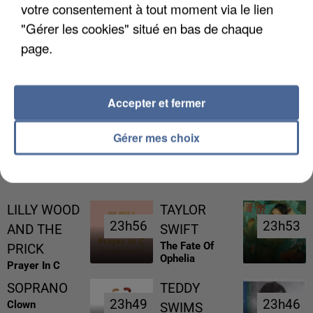
votre consentement à tout moment via le lien
"Gérer les cookies" situé en bas de chaque
page.
L’UN DES FONDATEURS SUPPOSÉS DE LA DZ
MAFIA INTERPELLÉ EN ALGÉRIE
Accepter et fermer
Gérer mes choix
RÉCEMMENT DIFFUSÉ
LILLY WOOD
TAYLOR
23h56
23h56
23h53
23h53
AND THE
SWIFT
The Fate Of
PRICK
Ophelia
Prayer In C
SOPRANO
TEDDY
23h49
23h49
23h46
23h46
Clown
SWIMS