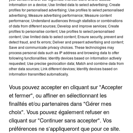
information on a device; Use limited data to select advertising; Create
profiles for personalised advertising; Use profiles to select personalised
advertising; Measure advertising performance; Measure content
performance; Understand audiences through statistics or combinations
of data from different sources; Develop and improve services; Create
profiles to personalise content; Use profiles to select personalised
content; Use limited data to select content; Ensure security, prevent and
detect fraud, and fix errors; Deliver and present advertising and content;
Save and communicate privacy choices. These technologies may
process personal data such as IP address and browsing data to offer
following functionalities: Identify devices based on information actively
APRÈS TOUTES CES CANICULES, LES REFUGES
requested; Use precise geolocation data; Match and combine data from
DE FAUNE SAUVAGE SONT...
other data sources; Link different devices; Identify devices based on
information transmitted automatically.
Vous pouvez accepter en cliquant sur "Accepter
et fermer", ou affiner en sélectionnant les
finalités et/ou partenaires dans "Gérer mes
choix". Vous pouvez également refuser en
cliquant sur "Continuer sans accepter". Vos
préférences ne s'appliqueront que pour ce site.