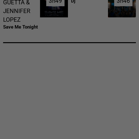
3h49
3h49
3h46
3h46
Dj
GUETTA &
JENNIFER
LOPEZ
Save Me Tonight