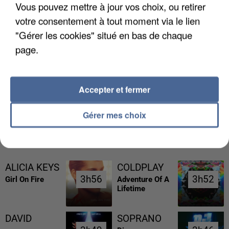
Vous pouvez mettre à jour vos choix, ou retirer
votre consentement à tout moment via le lien
"Gérer les cookies" situé en bas de chaque
page.
L’UN DES FONDATEURS SUPPOSÉS DE LA DZ
MAFIA INTERPELLÉ EN ALGÉRIE
Accepter et fermer
Gérer mes choix
RÉCEMMENT DIFFUSÉ
ALICIA KEYS
COLDPLAY
3h56
3h56
3h52
3h52
Girl On Fire
Adventure Of A
Lifetime
DAVID
SOPRANO