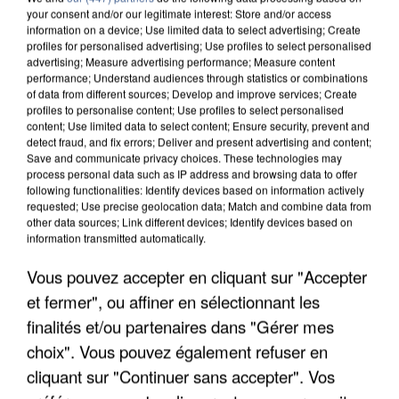
your consent and/or our legitimate interest: Store and/or access
information on a device; Use limited data to select advertising; Create
profiles for personalised advertising; Use profiles to select personalised
advertising; Measure advertising performance; Measure content
performance; Understand audiences through statistics or combinations
of data from different sources; Develop and improve services; Create
profiles to personalise content; Use profiles to select personalised
content; Use limited data to select content; Ensure security, prevent and
detect fraud, and fix errors; Deliver and present advertising and content;
Save and communicate privacy choices. These technologies may
process personal data such as IP address and browsing data to offer
following functionalities: Identify devices based on information actively
requested; Use precise geolocation data; Match and combine data from
other data sources; Link different devices; Identify devices based on
information transmitted automatically.
APRÈS TOUTES CES CANICULES, LES REFUGES
DE FAUNE SAUVAGE SONT...
Vous pouvez accepter en cliquant sur "Accepter
et fermer", ou affiner en sélectionnant les
finalités et/ou partenaires dans "Gérer mes
choix". Vous pouvez également refuser en
cliquant sur "Continuer sans accepter". Vos