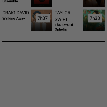
Ensemble
CRAIG DAVID
TAYLOR
7h37
7h37
7h33
7h33
Walking Away
SWIFT
The Fate Of
Ophelia