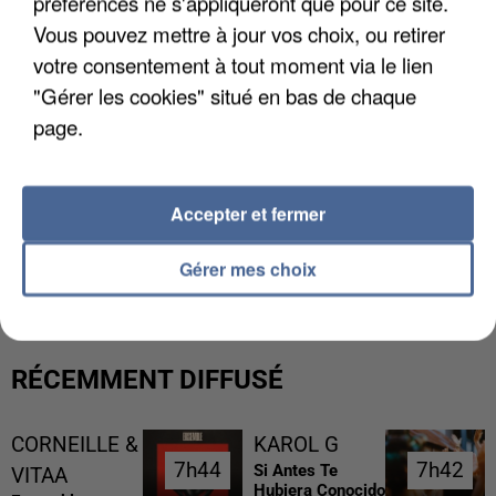
préférences ne s'appliqueront que pour ce site.
Vous pouvez mettre à jour vos choix, ou retirer
votre consentement à tout moment via le lien
"Gérer les cookies" situé en bas de chaque
page.
Accepter et fermer
L’UN DES FONDATEURS SUPPOSÉS DE LA DZ
MAFIA INTERPELLÉ EN ALGÉRIE
Gérer mes choix
RÉCEMMENT DIFFUSÉ
CORNEILLE &
KAROL G
7h44
7h44
7h42
7h42
Si Antes Te
VITAA
Hubiera Conocido