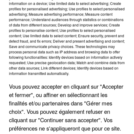
information on a device; Use limited data to select advertising; Create
profiles for personalised advertising; Use profiles to select personalised
advertising; Measure advertising performance; Measure content
performance; Understand audiences through statistics or combinations
of data from different sources; Develop and improve services; Create
profiles to personalise content; Use profiles to select personalised
content; Use limited data to select content; Ensure security, prevent and
detect fraud, and fix errors; Deliver and present advertising and content;
Save and communicate privacy choices. These technologies may
process personal data such as IP address and browsing data to offer
following functionalities: Identify devices based on information actively
requested; Use precise geolocation data; Match and combine data from
other data sources; Link different devices; Identify devices based on
APRÈS TOUTES CES CANICULES, LES REFUGES
information transmitted automatically.
DE FAUNE SAUVAGE SONT...
Vous pouvez accepter en cliquant sur "Accepter
et fermer", ou affiner en sélectionnant les
finalités et/ou partenaires dans "Gérer mes
choix". Vous pouvez également refuser en
cliquant sur "Continuer sans accepter". Vos
préférences ne s'appliqueront que pour ce site.