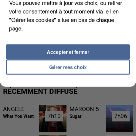
Vous pouvez mettre à jour vos choix, ou retirer
votre consentement à tout moment via le lien
"Gérer les cookies" situé en bas de chaque
page.
Accepter et fermer
L’UN DES FONDATEURS SUPPOSÉS DE LA DZ
MAFIA INTERPELLÉ EN ALGÉRIE
Gérer mes choix
RÉCEMMENT DIFFUSÉ
ANGELE
MAROON 5
7h10
7h10
7h06
7h06
What You Want
Sugar