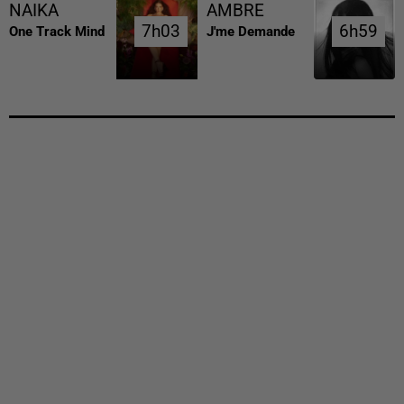
NAIKA
AMBRE
7h03
7h03
6h59
6h59
One Track Mind
J'me Demande