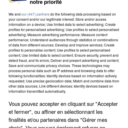
notre priorité
INTERPELLÉ EN ALGÉRIE
We and
our (447) partners
do the following data processing based on
your consent and/or our legitimate interest: Store and/or access
information on a device; Use limited data to select advertising; Create
profiles for personalised advertising; Use profiles to select personalised
advertising; Measure advertising performance; Measure content
performance; Understand audiences through statistics or combinations
of data from different sources; Develop and improve services; Create
profiles to personalise content; Use profiles to select personalised
content; Use limited data to select content; Ensure security, prevent and
detect fraud, and fix errors; Deliver and present advertising and content;
Save and communicate privacy choices. These technologies may
process personal data such as IP address and browsing data to offer
following functionalities: Identify devices based on information actively
requested; Use precise geolocation data; Match and combine data from
other data sources; Link different devices; Identify devices based on
information transmitted automatically.
Vous pouvez accepter en cliquant sur "Accepter
UNE TOURISTE DE L’OISE EMPORTÉE PAR UNE
et fermer", ou affiner en sélectionnant les
COULÉE DE BOUE EN HAUTE-SAVOIE
finalités et/ou partenaires dans "Gérer mes
choix". Vous pouvez également refuser en