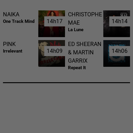
NAIKA
CHRISTOPHE
14h17
14h17
14h14
14h14
One Track Mind
MAE
La Lune
PINK
ED SHEERAN
14h09
14h09
14h06
14h06
Irrelevant
& MARTIN
GARRIX
Repeat It