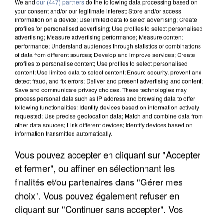
We and
our (447) partners
do the following data processing based on
your consent and/or our legitimate interest: Store and/or access
information on a device; Use limited data to select advertising; Create
profiles for personalised advertising; Use profiles to select personalised
advertising; Measure advertising performance; Measure content
performance; Understand audiences through statistics or combinations
of data from different sources; Develop and improve services; Create
profiles to personalise content; Use profiles to select personalised
content; Use limited data to select content; Ensure security, prevent and
detect fraud, and fix errors; Deliver and present advertising and content;
Save and communicate privacy choices. These technologies may
process personal data such as IP address and browsing data to offer
following functionalities: Identify devices based on information actively
requested; Use precise geolocation data; Match and combine data from
other data sources; Link different devices; Identify devices based on
information transmitted automatically.
APRÈS TOUTES CES CANICULES, LES REFUGES
DE FAUNE SAUVAGE SONT...
Vous pouvez accepter en cliquant sur "Accepter
et fermer", ou affiner en sélectionnant les
finalités et/ou partenaires dans "Gérer mes
choix". Vous pouvez également refuser en
cliquant sur "Continuer sans accepter". Vos