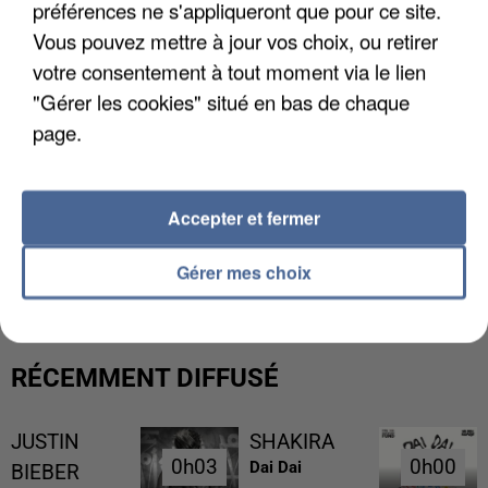
préférences ne s'appliqueront que pour ce site.
Vous pouvez mettre à jour vos choix, ou retirer
votre consentement à tout moment via le lien
"Gérer les cookies" situé en bas de chaque
page.
Accepter et fermer
L’UN DES FONDATEURS SUPPOSÉS DE LA DZ
MAFIA INTERPELLÉ EN ALGÉRIE
Gérer mes choix
RÉCEMMENT DIFFUSÉ
JUSTIN
SHAKIRA
0h03
0h03
0h00
0h00
Dai Dai
BIEBER