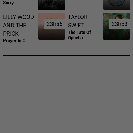
Sorry
LILLY WOOD
TAYLOR
23h56
23h56
23h53
23h53
AND THE
SWIFT
The Fate Of
PRICK
Ophelia
Prayer In C