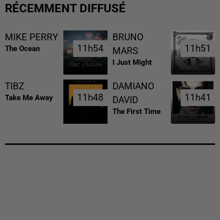
RÉCEMMENT DIFFUSÉ
MIKE PERRY
BRUNO
11h54
11h54
11h51
11h51
The Ocean
MARS
I Just Might
TIBZ
DAMIANO
11h48
11h48
11h41
11h41
Take Me Away
DAVID
The First Time