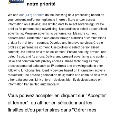
notre priorité
UN SECOND CADRE DE LA DZ MAFIA
INTERPELLÉ EN ALGÉRIE
We and
our (447) partners
do the following data processing based on
your consent and/or our legitimate interest: Store and/or access
information on a device; Use limited data to select advertising; Create
profiles for personalised advertising; Use profiles to select personalised
advertising; Measure advertising performance; Measure content
performance; Understand audiences through statistics or combinations
of data from different sources; Develop and improve services; Create
profiles to personalise content; Use profiles to select personalised
content; Use limited data to select content; Ensure security, prevent and
detect fraud, and fix errors; Deliver and present advertising and content;
Save and communicate privacy choices. These technologies may
process personal data such as IP address and browsing data to offer
following functionalities: Identify devices based on information actively
requested; Use precise geolocation data; Match and combine data from
other data sources; Link different devices; Identify devices based on
information transmitted automatically.
Vous pouvez accepter en cliquant sur "Accepter
et fermer", ou affiner en sélectionnant les
UNE TOURISTE DE L’OISE EMPORTÉE PAR UNE
COULÉE DE BOUE EN HAUTE-SAVOIE
finalités et/ou partenaires dans "Gérer mes