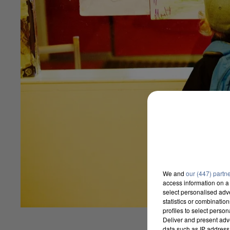
We and
our (447) partn
access information on a 
select personalised ad
statistics or combinatio
profiles to select person
Deliver and present adv
data such as IP address 