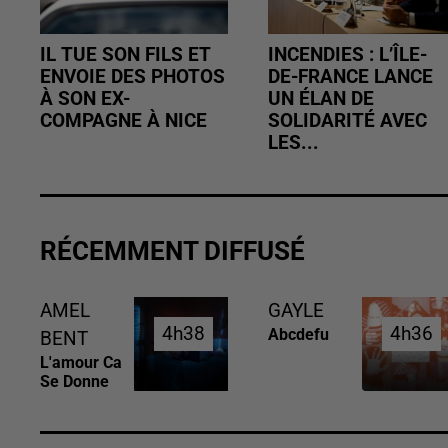
IL TUE SON FILS ET
INCENDIES : L’ÎLE-
ENVOIE DES PHOTOS
DE-FRANCE LANCE
À SON EX-
UN ÉLAN DE
COMPAGNE À NICE
SOLIDARITÉ AVEC
LES...
RÉCEMMENT DIFFUSÉ
AMEL
GAYLE
4h38
4h38
4h36
4h36
Abcdefu
BENT
L'amour Ca
Se Donne