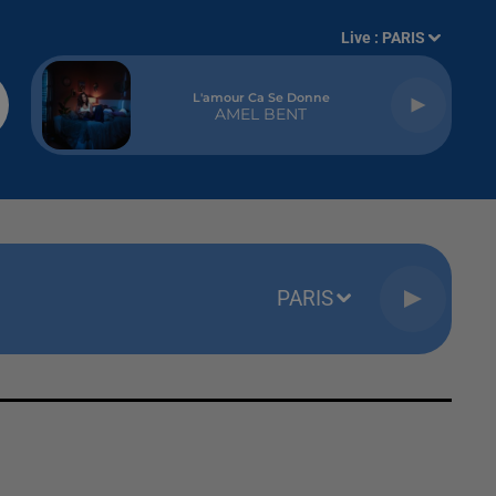
Live :
PARIS
L'amour Ca Se Donne
AMEL BENT
PARIS