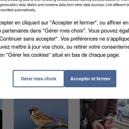
eolocation data; Match and combine data from other data sources; Link different de
nsmitted automatically.
à 16h30, avenue l'Eglé, avant de s'évanouir dans la
pter en cliquant sur "Accepter et fermer", ou affiner en
 cartables abandonnés. D'importantes recherches ont
/ou partenaires dans "Gérer mes choix". Vous pouvez éga
 âgés de huit ans seulement. Un hélicoptère a survolé
"Continuer sans accepter". Vos préférences ne s'appliqu
t de retrouver leur trace. Les enfants ont finalement
uvez mettre à jour vos choix, ou retirer votre consenteme
ille-sur-Oise. Ils ont expliqué avoir pris le train pou
en "Gérer les cookies" situé en bas de chaque page.
Gérer mes choix
Accepter et fermer