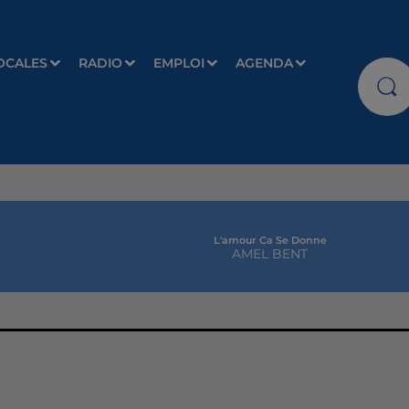
OCALES
RADIO
EMPLOI
AGENDA
L'amour Ca Se Donne
AMEL BENT