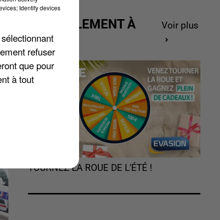
vices; Identify devices
ACTUELLEMENT À
Voir plus
GAGNER
 sélectionnant
lement refuser
eront que pour
nt à tout
r
TOURNEZ LA ROUE DE L'ÉTÉ !