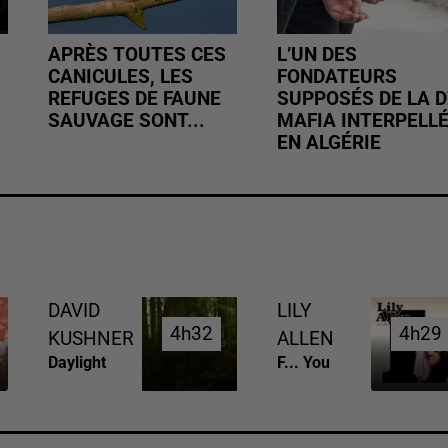
APRÈS TOUTES CES
L’UN DES
CANICULES, LES
FONDATEURS
REFUGES DE FAUNE
SUPPOSÉS DE LA D
SAUVAGE SONT...
MAFIA INTERPELL
EN ALGÉRIE
DAVID
LILY
4h32
4h32
4h29
4h29
KUSHNER
ALLEN
Daylight
F... You