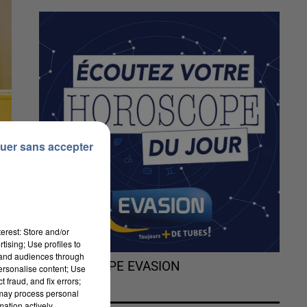
uer sans accepter
erest: Store and/or
tising; Use profiles to
tand audiences through
L'HOROSCOPE EVASION
personalise content; Use
 fraud, and fix errors;
 may process personal
mation actively