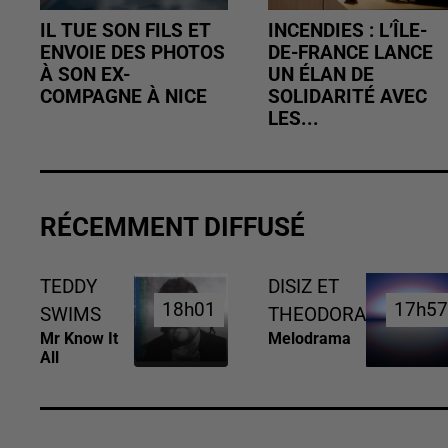
IL TUE SON FILS ET
INCENDIES : L’ÎLE-
ENVOIE DES PHOTOS
DE-FRANCE LANCE
À SON EX-
UN ÉLAN DE
COMPAGNE À NICE
SOLIDARITÉ AVEC
LES...
RÉCEMMENT DIFFUSÉ
TEDDY
DISIZ ET
18h01
18h01
17h5
17h5
SWIMS
THEODORA
Mr Know It
Melodrama
All