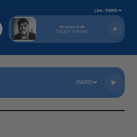
Live :
PARIS
Mr Know It All
TEDDY SWIMS
PARIS