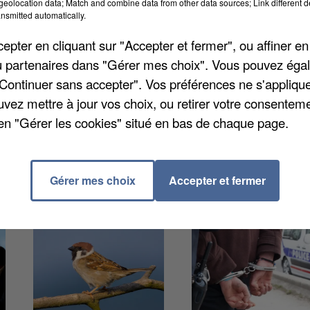
eolocation data; Match and combine data from other data sources; Link different de
ositif. En Essonne, ils sont trois : Evry –
nsmitted automatically.
-Châtillon. Ce label « cité éducative » doit permettre
pter en cliquant sur "Accepter et fermer", ou affiner en
ire et périscolaire » autour d'un « label d'excellence »
/ou partenaires dans "Gérer mes choix". Vous pouvez éga
re alloués par le gouvernement pour élaborer des
"Continuer sans accepter". Vos préférences ne s'appliqu
unes âgés de 3 jusqu'à 25 ans dans les quartiers
uvez mettre à jour vos choix, ou retirer votre consenteme
s, 60 seront choisis prochainement pour expérimenter c
en "Gérer les cookies" situé en bas de chaque page.
Gérer mes choix
Accepter et fermer