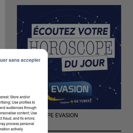
uer sans accepter
erest: Store and/or
tising; Use profiles to
tand audiences through
personalise content; Use
L'HOROSCOPE EVASION
 fraud, and fix errors;
 may process personal
mation actively