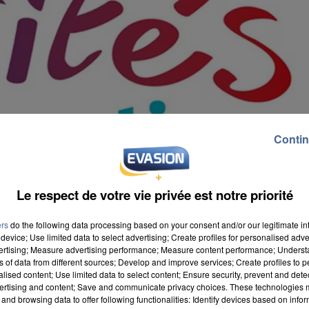
Contin
Le respect de votre vie privée est notre priorité
ers
do the following data processing based on your consent and/or our legitimate int
device; Use limited data to select advertising; Create profiles for personalised adver
vertising; Measure advertising performance; Measure content performance; Unders
ns of data from different sources; Develop and improve services; Create profiles to 
alised content; Use limited data to select content; Ensure security, prevent and detect
ertising and content; Save and communicate privacy choices. These technologies
a dévoilé aujourd'hui la liste des 80 territoires en
and browsing data to offer following functionalities: Identify devices based on infor