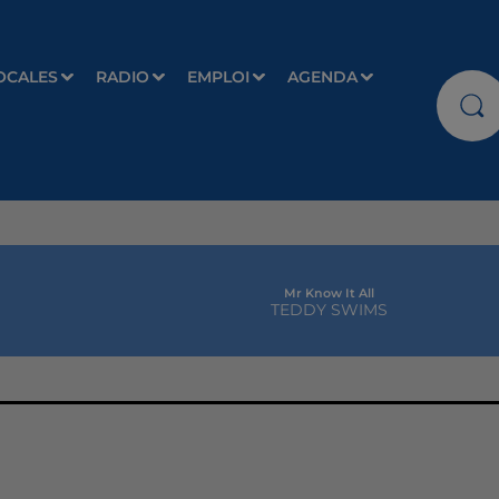
OCALES
RADIO
EMPLOI
AGENDA
Mr Know It All
TEDDY SWIMS