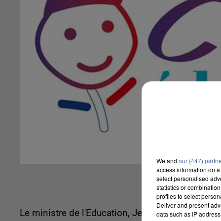
We and
our (447) partn
access information on a 
select personalised ad
statistics or combinatio
profiles to select person
Deliver and present adv
Le ministre de l'Education, Jean-Michel Blanquer, 
data such as IP address 