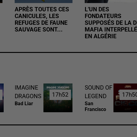
APRÈS TOUTES CES
L’UN DES
CANICULES, LES
FONDATEURS
REFUGES DE FAUNE
SUPPOSÉS DE LA D
SAUVAGE SONT...
MAFIA INTERPELL
EN ALGÉRIE
IMAGINE
SOUND OF
7
7
17h52
17h52
17h5
17h5
DRAGONS
LEGEND
Bad Liar
San
Francisco