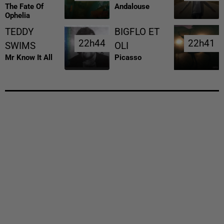
The Fate Of
Andalouse
Ophelia
TEDDY
BIGFLO ET
22h44
22h44
22h41
22h41
SWIMS
OLI
Mr Know It All
Picasso