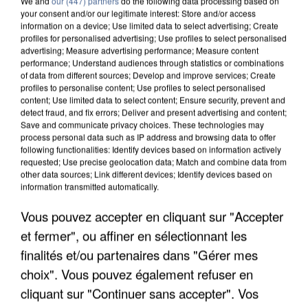
We and
our (447) partners
do the following data processing based on
your consent and/or our legitimate interest: Store and/or access
information on a device; Use limited data to select advertising; Create
profiles for personalised advertising; Use profiles to select personalised
advertising; Measure advertising performance; Measure content
performance; Understand audiences through statistics or combinations
of data from different sources; Develop and improve services; Create
profiles to personalise content; Use profiles to select personalised
content; Use limited data to select content; Ensure security, prevent and
detect fraud, and fix errors; Deliver and present advertising and content;
Save and communicate privacy choices. These technologies may
process personal data such as IP address and browsing data to offer
following functionalities: Identify devices based on information actively
requested; Use precise geolocation data; Match and combine data from
other data sources; Link different devices; Identify devices based on
information transmitted automatically.
APRÈS TOUTES CES CANICULES, LES REFUGES
DE FAUNE SAUVAGE SONT...
Vous pouvez accepter en cliquant sur "Accepter
et fermer", ou affiner en sélectionnant les
finalités et/ou partenaires dans "Gérer mes
choix". Vous pouvez également refuser en
cliquant sur "Continuer sans accepter". Vos