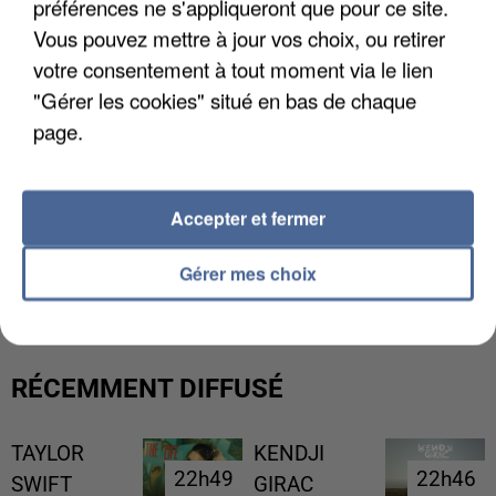
préférences ne s'appliqueront que pour ce site.
Vous pouvez mettre à jour vos choix, ou retirer
votre consentement à tout moment via le lien
"Gérer les cookies" situé en bas de chaque
page.
Accepter et fermer
L’UN DES FONDATEURS SUPPOSÉS DE LA DZ
MAFIA INTERPELLÉ EN ALGÉRIE
Gérer mes choix
RÉCEMMENT DIFFUSÉ
TAYLOR
KENDJI
22h49
22h49
22h46
22h46
SWIFT
GIRAC