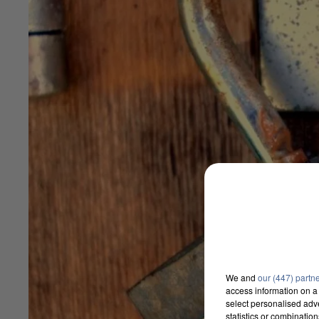
We and
our (447) partn
access information on a 
select personalised ad
statistics or combinatio