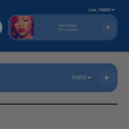
Live :
PARIS
Man Down
RIHANNA
PARIS