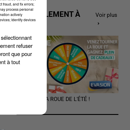
 fraud, and fix errors;
 may process personal
ACTUELLEMENT À
mation actively
Voir plus
vices; Identify devices
GAGNER
 sélectionnant
lement refuser
eront que pour
nt à tout
ns
TOURNEZ LA ROUE DE L'ÉTÉ !