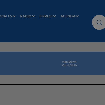
OCALES
RADIO
EMPLOI
AGENDA
Man Down
RIHANNA