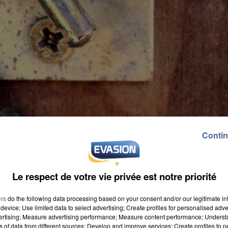
Contin
Le respect de votre vie privée est notre priorité
ers
do the following data processing based on your consent and/or our legitimate int
device; Use limited data to select advertising; Create profiles for personalised adver
vertising; Measure advertising performance; Measure content performance; Unders
ns of data from different sources; Develop and improve services; Create profiles to 