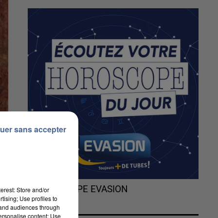
uer sans accepter
L'HOROSCOPE EVASION
erest: Store and/or
tising; Use profiles to
tand audiences through
personalise content; Use