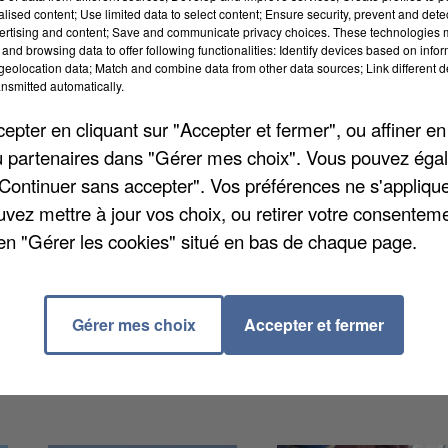
alised content; Use limited data to select content; Ensure security, prevent and detect
ertising and content; Save and communicate privacy choices. These technologies
and browsing data to offer following functionalities: Identify devices based on infor
eolocation data; Match and combine data from other data sources; Link different de
nsmitted automatically.
pter en cliquant sur "Accepter et fermer", ou affiner en
/ou partenaires dans "Gérer mes choix". Vous pouvez éga
"Continuer sans accepter". Vos préférences ne s'appliqu
uvez mettre à jour vos choix, ou retirer votre consenteme
en "Gérer les cookies" situé en bas de chaque page.
r le tribunal correctionnel de Versailles à trois a
t deux tentatives. Les faits s'étaient produits entre
et Marly-le-Roi. Il a écopé de trois ans de prison.
Gérer mes choix
Accepter et fermer