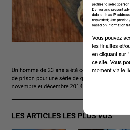
profiles to select person
Deliver and present adv
data such as IP address 
requested; Use precise g
based on information tra
Vous pouvez acce
les finalités et
en cliquant sur 
ce site. Vous po
moment via le li
Un homme de 23 ans a été condamné récemment pa
de prison pour une série de quinze cambriolages e
novembre et décembre 2014 notamment à Achères 
LES ARTICLES LES PLUS VUS