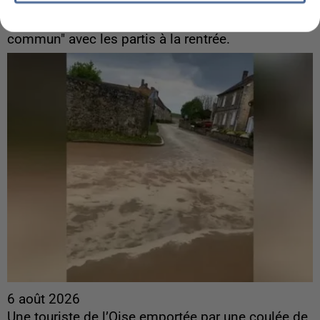
ingérences...
Sollicité, Sébastien Lecornu annonce un "travail
commun" avec les partis à la rentrée.
6 août 2026
Une touriste de l’Oise emportée par une coulée de