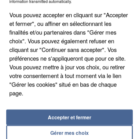
information transmitted automatically.
Un cofondateur du réseau avait été interpellé
quelques jours plus tôt.
Vous pouvez accepter en cliquant sur "Accepter
et fermer", ou affiner en sélectionnant les
finalités et/ou partenaires dans "Gérer mes
choix". Vous pouvez également refuser en
cliquant sur "Continuer sans accepter". Vos
préférences ne s'appliqueront que pour ce site.
Vous pouvez mettre à jour vos choix, ou retirer
votre consentement à tout moment via le lien
"Gérer les cookies" situé en bas de chaque
page.
Accepter et fermer
6 août 2026
Gérer mes choix
Gabriel Attal et Raphaël Glucksmann visés par des