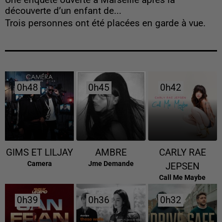
Une enquête ouverte à Marseille après la
découverte d’un enfant de...
Trois personnes ont été placées en garde à vue.
0h48
0h48
0h45
0h45
0h42
0h42
GIMS ET LILJAY
AMBRE
CARLY RAE
Camera
Jme Demande
JEPSEN
Call Me Maybe
0h39
0h39
0h36
0h36
0h32
0h32