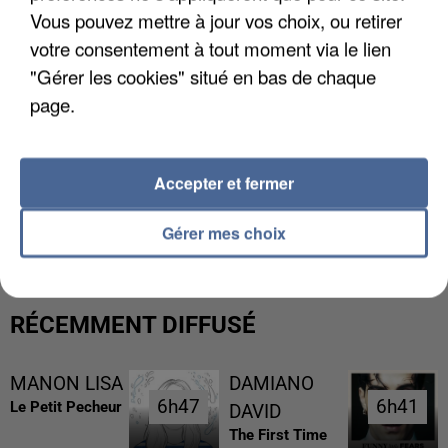
Vous pouvez mettre à jour vos choix, ou retirer
votre consentement à tout moment via le lien
"Gérer les cookies" situé en bas de chaque
page.
Accepter et fermer
UN SECOND CADRE DE LA DZ MAFIA
INTERPELLÉ EN ALGÉRIE
Gérer mes choix
RÉCEMMENT DIFFUSÉ
MANON LISA
DAMIANO
6h47
6h47
6h41
6h41
Le Petit Pecheur
DAVID
The First Time