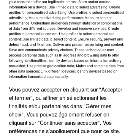
your consent and/or our legitimate interest: Store and/or access
information on a device; Use limited data to select advertising; Create
profiles for personalised advertising; Use profiles to select personalised
advertising; Measure advertising performance; Measure content
performance; Understand audiences through statistics or combinations
of data from different sources; Develop and improve services; Create
profiles to personalise content; Use profiles to select personalised
content; Use limited data to select content; Ensure security, prevent and
detect fraud, and fix errors; Deliver and present advertising and content;
Save and communicate privacy choices. These technologies may
process personal data such as IP address and browsing data to offer
following functionalities: Identify devices based on information actively
requested; Use precise geolocation data; Match and combine data from
other data sources; Link different devices; Identify devices based on
L’UN DES FONDATEURS SUPPOSÉS DE LA DZ
information transmitted automatically.
MAFIA INTERPELLÉ EN ALGÉRIE
Vous pouvez accepter en cliquant sur "Accepter
et fermer", ou affiner en sélectionnant les
finalités et/ou partenaires dans "Gérer mes
choix". Vous pouvez également refuser en
cliquant sur "Continuer sans accepter". Vos
préférences ne s'appliqueront que pour ce site.