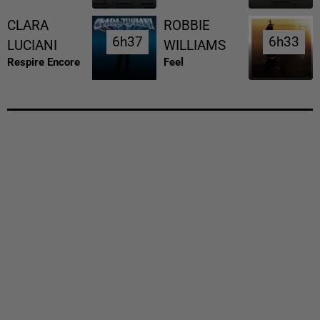
CLARA
ROBBIE
6h37
6h37
6h33
6h33
LUCIANI
WILLIAMS
Respire Encore
Feel