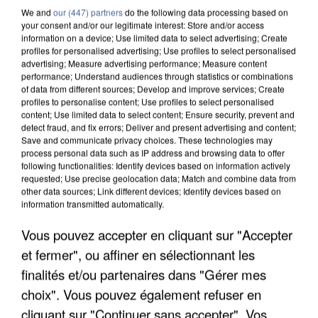
We and
our (447) partners
do the following data processing based on
your consent and/or our legitimate interest: Store and/or access
information on a device; Use limited data to select advertising; Create
profiles for personalised advertising; Use profiles to select personalised
advertising; Measure advertising performance; Measure content
performance; Understand audiences through statistics or combinations
6 août 2026
of data from different sources; Develop and improve services; Create
profiles to personalise content; Use profiles to select personalised
Une touriste de l’Oise emportée par une coulée de
content; Use limited data to select content; Ensure security, prevent and
boue en Haute-Savoie
detect fraud, and fix errors; Deliver and present advertising and content;
Son corps a été retrouvé à cinq kilomètres de là.
Save and communicate privacy choices. These technologies may
process personal data such as IP address and browsing data to offer
following functionalities: Identify devices based on information actively
requested; Use precise geolocation data; Match and combine data from
other data sources; Link different devices; Identify devices based on
information transmitted automatically.
Vous pouvez accepter en cliquant sur "Accepter
et fermer", ou affiner en sélectionnant les
finalités et/ou partenaires dans "Gérer mes
choix". Vous pouvez également refuser en
cliquant sur "Continuer sans accepter". Vos