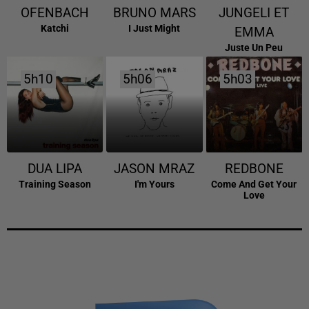
OFENBACH
BRUNO MARS
JUNGELI ET
Katchi
I Just Might
EMMA
Juste Un Peu
5h10
5h10
5h06
5h06
5h03
5h03
DUA LIPA
JASON MRAZ
REDBONE
Training Season
I'm Yours
Come And Get Your
Love