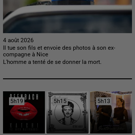
4 août 2026
Il tue son fils et envoie des photos à son ex-
compagne à Nice
L'homme a tenté de se donner la mort.
5h19
5h19
5h15
5h15
5h13
5h13