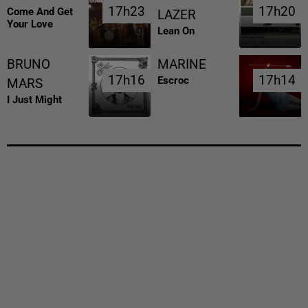
17h23
17h23
17h20
17h20
Come And Get
LAZER
Your Love
Lean On
BRUNO
MARINE
17h16
17h16
17h14
17h14
Escroc
MARS
I Just Might