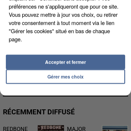
préférences ne s'appliqueront que pour ce site.
Vous pouvez mettre à jour vos choix, ou retirer
votre consentement à tout moment via le lien
"Gérer les cookies" situé en bas de chaque
page.
Accepter et fermer
LES DONNÉES DE 300 000 CLIENTS DÉROBÉES À
Gérer mes choix
INTERMARCHÉ APRÈS UNE...
RÉCEMMENT DIFFUSÉ
REDBONE
MAJOR