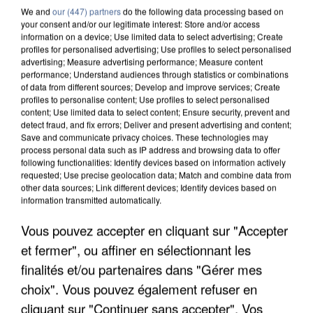
We and
our (447) partners
do the following data processing based on
your consent and/or our legitimate interest: Store and/or access
information on a device; Use limited data to select advertising; Create
profiles for personalised advertising; Use profiles to select personalised
advertising; Measure advertising performance; Measure content
performance; Understand audiences through statistics or combinations
of data from different sources; Develop and improve services; Create
profiles to personalise content; Use profiles to select personalised
content; Use limited data to select content; Ensure security, prevent and
detect fraud, and fix errors; Deliver and present advertising and content;
Save and communicate privacy choices. These technologies may
process personal data such as IP address and browsing data to offer
following functionalities: Identify devices based on information actively
requested; Use precise geolocation data; Match and combine data from
other data sources; Link different devices; Identify devices based on
information transmitted automatically.
UNE TOURISTE DE L’OISE EMPORTÉE PAR UNE
Vous pouvez accepter en cliquant sur "Accepter
COULÉE DE BOUE EN HAUTE-SAVOIE
et fermer", ou affiner en sélectionnant les
finalités et/ou partenaires dans "Gérer mes
choix". Vous pouvez également refuser en
cliquant sur "Continuer sans accepter". Vos