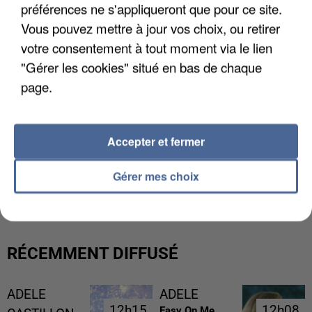
préférences ne s'appliqueront que pour ce site.
Vous pouvez mettre à jour vos choix, ou retirer
votre consentement à tout moment via le lien
"Gérer les cookies" situé en bas de chaque
page.
Accepter et fermer
GABRIEL ATTAL ET RAPHAËL GLUCKSMANN
Gérer mes choix
VISÉS PAR DES INGÉRENCES...
RÉCEMMENT DIFFUSÉ
ADELE
ADELE
12h15
12h15
12h08
12h08
Easy On Me