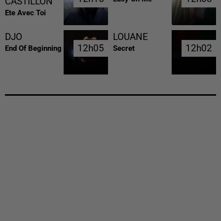
CASTILLON
Ete Avec Toi
DJO
LOUANE
12h05
12h05
12h02
12h02
End Of Beginning
Secret