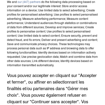
We and
our (447) partners
do the following data processing based on
your consent and/or our legitimate interest: Store and/or access
information on a device; Use limited data to select advertising; Create
profiles for personalised advertising; Use profiles to select personalised
advertising; Measure advertising performance; Measure content
performance; Understand audiences through statistics or combinations
of data from different sources; Develop and improve services; Create
profiles to personalise content; Use profiles to select personalised
content; Use limited data to select content; Ensure security, prevent and
detect fraud, and fix errors; Deliver and present advertising and content;
Save and communicate privacy choices. These technologies may
process personal data such as IP address and browsing data to offer
following functionalities: Identify devices based on information actively
requested; Use precise geolocation data; Match and combine data from
other data sources; Link different devices; Identify devices based on
information transmitted automatically.
LES DONNÉES DE 300 000 CLIENTS DÉROBÉES À
Vous pouvez accepter en cliquant sur "Accepter
INTERMARCHÉ APRÈS UNE...
et fermer", ou affiner en sélectionnant les
finalités et/ou partenaires dans "Gérer mes
choix". Vous pouvez également refuser en
cliquant sur "Continuer sans accepter". Vos