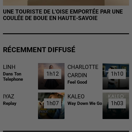
UNE TOURISTE DE L’OISE EMPORTÉE PAR UNE
COULÉE DE BOUE EN HAUTE-SAVOIE
RÉCEMMENT DIFFUSÉ
LINH
CHARLOTTE
1h12
1h12
1h10
1h10
Dans Ton
CARDIN
Telephone
Feel Good
IYAZ
KALEO
1h07
1h07
1h03
1h03
Replay
Way Down We Go