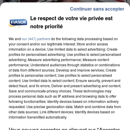
Continuer sans accepter
Le respect de votre vie privée est
notre priorité
We and
our (447) partners
do the following data processing based on
your consent and/or our legitimate interest: Store and/or access
L’UN DES FONDATEURS SUPPOSÉS DE LA DZ
information on a device; Use limited data to select advertising; Create
MAFIA INTERPELLÉ EN ALGÉRIE
profiles for personalised advertising; Use profiles to select personalised
advertising; Measure advertising performance; Measure content
performance; Understand audiences through statistics or combinations
of data from different sources; Develop and improve services; Create
profiles to personalise content; Use profiles to select personalised
content; Use limited data to select content; Ensure security, prevent and
detect fraud, and fix errors; Deliver and present advertising and content;
Save and communicate privacy choices. These technologies may
process personal data such as IP address and browsing data to offer
following functionalities: Identify devices based on information actively
requested; Use precise geolocation data; Match and combine data from
other data sources; Link different devices; Identify devices based on
information transmitted automatically.
Vous pouvez accepter en cliquant sur "Accepter