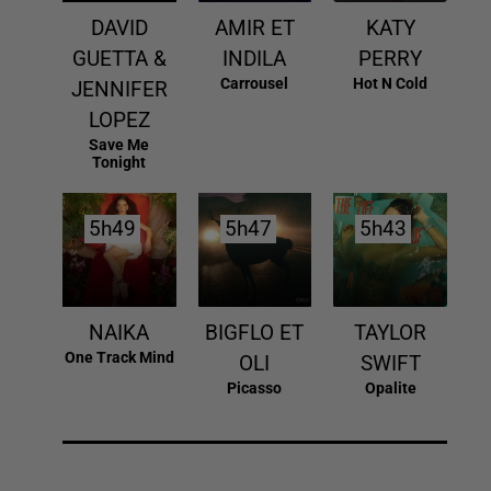
DAVID
AMIR ET
KATY
GUETTA &
INDILA
PERRY
Carrousel
Hot N Cold
JENNIFER
LOPEZ
Save Me
Tonight
5h49
5h49
5h47
5h47
5h43
5h43
NAIKA
BIGFLO ET
TAYLOR
One Track Mind
OLI
SWIFT
Picasso
Opalite