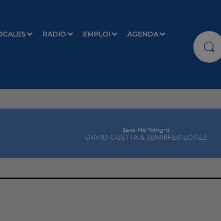
OCALES
RADIO
EMPLOI
AGENDA
Save Me Tonight
DAVID GUETTA & JENNIFER LOPEZ