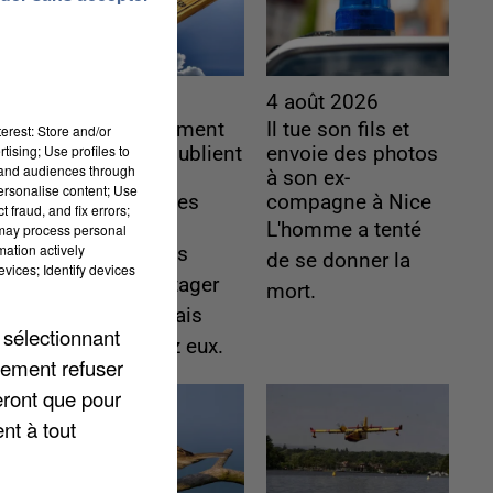
4 août 2026
4 août 2026
Le gouvernement
Il tue son fils et
erest: Store and/or
tising; Use profiles to
et l’Ademe publient
envoie des photos
tand audiences through
une carte
à son ex-
personalise content; Use
interactive des
compagne à Nice
 fraud, and fix errors;
lieux...
L'homme a tenté
 may process personal
mation actively
Les habitants
de se donner la
vices; Identify devices
peuvent partager
mort.
les points frais
 sélectionnant
près de chez eux.
lement refuser
eront que pour
nt à tout