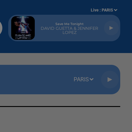
Live :
PARIS
Save Me Tonight
DAVID GUETTA & JENNIFER
LOPEZ
PARIS