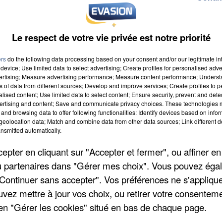
Le respect de votre vie privée est notre priorité
ers
do the following data processing based on your consent and/or our legitimate int
device; Use limited data to select advertising; Create profiles for personalised adver
vertising; Measure advertising performance; Measure content performance; Unders
ns of data from different sources; Develop and improve services; Create profiles to 
 à 9h00
alised content; Use limited data to select content; Ensure security, prevent and detect
ertising and content; Save and communicate privacy choices. These technologies
 à 19h59
and browsing data to offer following functionalities: Identify devices based on infor
eolocation data; Match and combine data from other data sources; Link different de
nsmitted automatically.
pter en cliquant sur "Accepter et fermer", ou affiner en
/ou partenaires dans "Gérer mes choix". Vous pouvez éga
"Continuer sans accepter". Vos préférences ne s'appliqu
uvez mettre à jour vos choix, ou retirer votre consenteme
en "Gérer les cookies" situé en bas de chaque page.