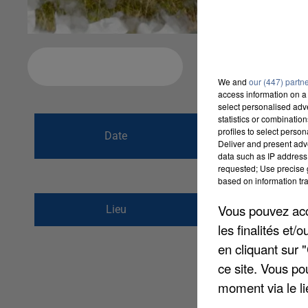
Ajouter à votre calendrier
We and
our (447) partn
access information on a 
select personalised ad
statistics or combinatio
du
31 mars 2019
profiles to select person
Date
Deliver and present adv
au
31 mars 2019
data such as IP address 
requested; Use precise g
based on information tra
place de la Mairie
Vous pouvez acce
Lieu
80340
FRISE
les finalités et
en cliquant sur 
ce site. Vous po
moment via le li