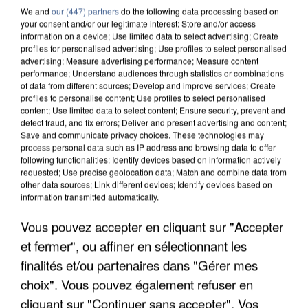
We and
our (447) partners
do the following data processing based on
your consent and/or our legitimate interest: Store and/or access
information on a device; Use limited data to select advertising; Create
profiles for personalised advertising; Use profiles to select personalised
advertising; Measure advertising performance; Measure content
performance; Understand audiences through statistics or combinations
of data from different sources; Develop and improve services; Create
profiles to personalise content; Use profiles to select personalised
content; Use limited data to select content; Ensure security, prevent and
detect fraud, and fix errors; Deliver and present advertising and content;
Save and communicate privacy choices. These technologies may
process personal data such as IP address and browsing data to offer
following functionalities: Identify devices based on information actively
requested; Use precise geolocation data; Match and combine data from
other data sources; Link different devices; Identify devices based on
information transmitted automatically.
UN SECOND CADRE DE LA DZ MAFIA
Vous pouvez accepter en cliquant sur "Accepter
INTERPELLÉ EN ALGÉRIE
et fermer", ou affiner en sélectionnant les
finalités et/ou partenaires dans "Gérer mes
choix". Vous pouvez également refuser en
cliquant sur "Continuer sans accepter". Vos