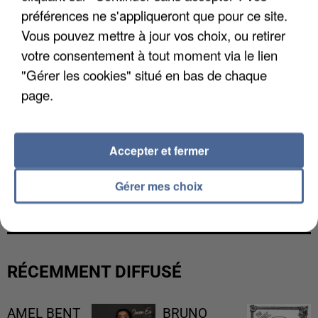
préférences ne s'appliqueront que pour ce site.
Vous pouvez mettre à jour vos choix, ou retirer
votre consentement à tout moment via le lien
"Gérer les cookies" situé en bas de chaque
page.
Accepter et fermer
UNE TOURISTE DE L’OISE EMPORTÉE PAR UNE
Gérer mes choix
COULÉE DE BOUE EN HAUTE-SAVOIE
RÉCEMMENT DIFFUSÉ
AMEL BENT
BRUNO