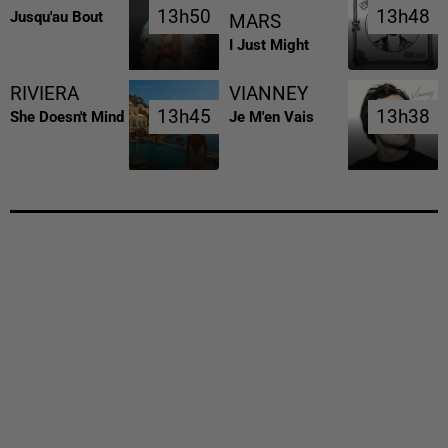
13h50
13h50
13h48
13h48
Jusqu'au Bout
MARS
I Just Might
RIVIERA
VIANNEY
13h45
13h45
13h38
13h38
She Doesn't Mind
Je M'en Vais