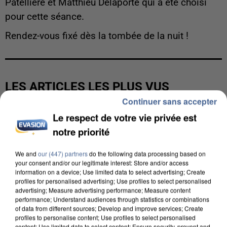
Patellière et Matthieu Delaporte qui a été choisi
pour cette séance.
Rendez-vous fixé dès la tombée de la nuit !
LES ARTICLES LES PLUS VUS
Continuer sans accepter
Le respect de votre vie privée est
notre priorité
We and
our (447) partners
do the following data processing based on
your consent and/or our legitimate interest: Store and/or access
information on a device; Use limited data to select advertising; Create
profiles for personalised advertising; Use profiles to select personalised
advertising; Measure advertising performance; Measure content
performance; Understand audiences through statistics or combinations
of data from different sources; Develop and improve services; Create
profiles to personalise content; Use profiles to select personalised
content; Use limited data to select content; Ensure security, prevent and