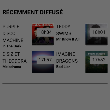
RÉCEMMENT DIFFUSÉ
PURPLE
TEDDY
18h04
18h04
18h01
18h01
DISCO
SWIMS
Mr Know It All
MACHINE
In The Dark
DISIZ ET
IMAGINE
17h57
17h57
17h52
17h52
THEODORA
DRAGONS
Melodrama
Bad Liar