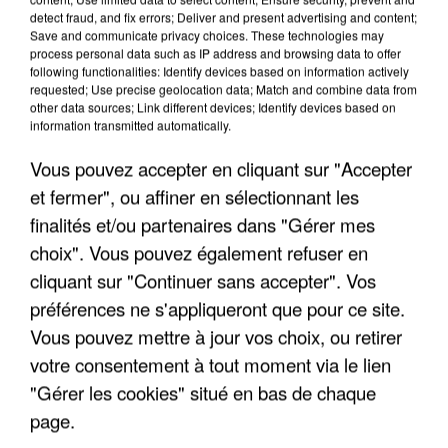
detect fraud, and fix errors; Deliver and present advertising and content;
Save and communicate privacy choices. These technologies may
process personal data such as IP address and browsing data to offer
following functionalities: Identify devices based on information actively
requested; Use precise geolocation data; Match and combine data from
other data sources; Link different devices; Identify devices based on
IL TUE SON FILS ET ENVOIE DES PHOTOS À SON
information transmitted automatically.
EX-COMPAGNE À NICE
Vous pouvez accepter en cliquant sur "Accepter
et fermer", ou affiner en sélectionnant les
finalités et/ou partenaires dans "Gérer mes
choix". Vous pouvez également refuser en
cliquant sur "Continuer sans accepter". Vos
préférences ne s'appliqueront que pour ce site.
Vous pouvez mettre à jour vos choix, ou retirer
votre consentement à tout moment via le lien
"Gérer les cookies" situé en bas de chaque
page.