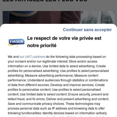
Continuer sans accepter
Le respect de votre vie privée est
notre priorité
We and
our (447) partners
do the following data processing based on
your consent and/or our legitimate interest: Store and/or access
information on a device; Use limited data to select advertising; Create
profiles for personalised advertising; Use profiles to select personalised
advertising; Measure advertising performance; Measure content
performance; Understand audiences through statistics or combinations
of data from different sources; Develop and improve services; Create
profiles to personalise content; Use profiles to select personalised
content; Use limited data to select content; Ensure security, prevent and
detect fraud, and fix errors; Deliver and present advertising and content;
L’UN DES FONDATEURS SUPPOSÉS DE LA DZ
Save and communicate privacy choices. These technologies may
MAFIA INTERPELLÉ EN ALGÉRIE
process personal data such as IP address and browsing data to offer
following functionalities: Identify devices based on information actively