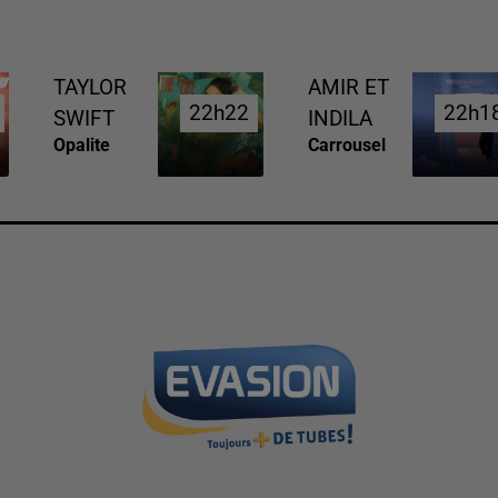
TAYLOR
AMIR ET
22h22
22h22
22h1
22h1
SWIFT
INDILA
Opalite
Carrousel