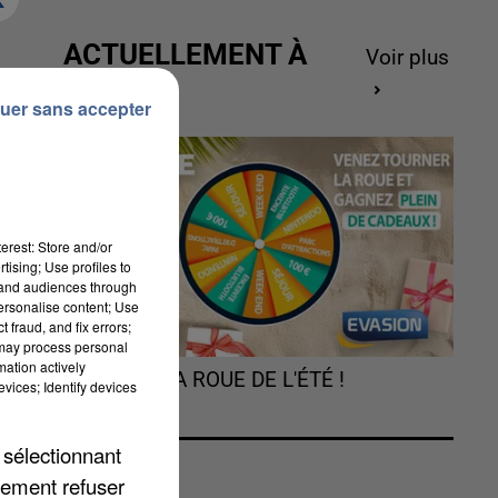
ACTUELLEMENT À
Voir plus
GAGNER
uer sans accepter
erest: Store and/or
tising; Use profiles to
-
tand audiences through
personalise content; Use
 fraud, and fix errors;
 may process personal
mation actively
TOURNEZ LA ROUE DE L'ÉTÉ !
ne
vices; Identify devices
 sélectionnant
es
lement refuser