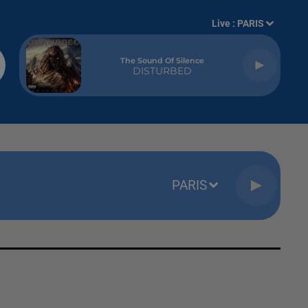
Live :
PARIS
The Sound Of Silence
DISTURBED
PARIS