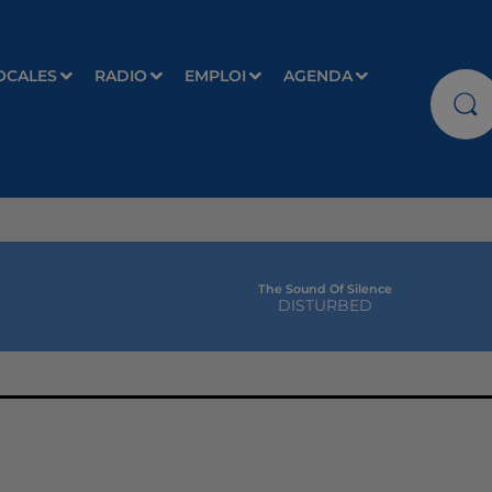
OCALES
RADIO
EMPLOI
AGENDA
The Sound Of Silence
DISTURBED