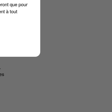
eront que pour
nt à tout
.
es