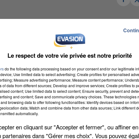
3h du matin au niveau du boulevard Jean-Bart.
Contin
blessée par balles au niveau d’un bras et du thorax.
l’hôpital de Meaux.
Le respect de votre vie privée est notre priorité
lice.
echerchés.
ers
do the following data processing based on your consent and/or our legitimate int
device; Use limited data to select advertising; Create profiles for personalised adver
ux-un-homme-grievement-blesse-par-balles-a-beauval
vertising; Measure advertising performance; Measure content performance; Unders
ns of data from different sources; Develop and improve services; Create profiles to 
alised content; Use limited data to select content; Ensure security, prevent and detect
ertising and content; Save and communicate privacy choices. These technologies
yland Paris !
and browsing data to offer following functionalities: Identify devices based on infor
rs 19h45, dans un des restaurants du parc quand u
eolocation data; Match and combine data from other data sources; Link different de
nsmitted automatically.
ne photo des Anonymous.
pter en cliquant sur "Accepter et fermer", ou affiner en
rchie qui a appelé le commissariat de Chessy et l
/ou partenaires dans "Gérer mes choix". Vous pouvez éga