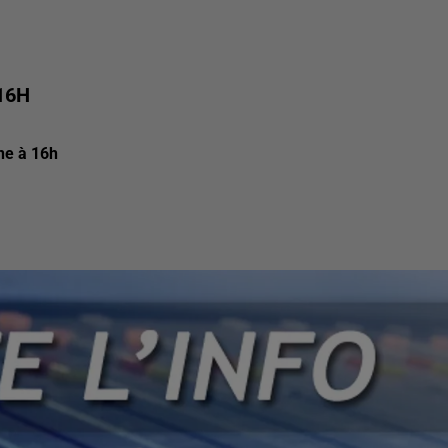
16H
rne à 16h