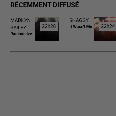
RÉCEMMENT DIFFUSÉ
MADILYN
SHAGGY
22h28
22h28
22h24
22h24
It Wasn't Me
BAILEY
Radioactive