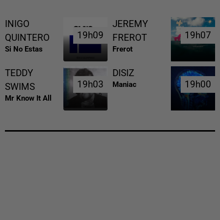
INIGO
JEREMY
19h09
19h09
19h07
19h07
QUINTERO
FREROT
Si No Estas
Frerot
TEDDY
DISIZ
19h03
19h03
19h00
19h00
Maniac
SWIMS
Mr Know It All