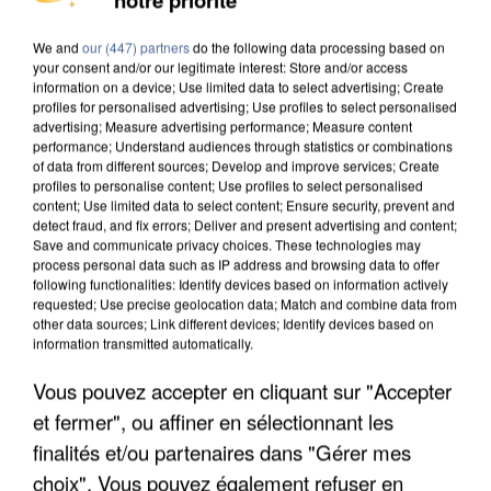
We and
our (447) partners
do the following data processing based on
IL TUE SON FILS ET ENVOIE DES PHOTOS À SON
your consent and/or our legitimate interest: Store and/or access
EX-COMPAGNE À NICE
information on a device; Use limited data to select advertising; Create
profiles for personalised advertising; Use profiles to select personalised
advertising; Measure advertising performance; Measure content
performance; Understand audiences through statistics or combinations
of data from different sources; Develop and improve services; Create
profiles to personalise content; Use profiles to select personalised
content; Use limited data to select content; Ensure security, prevent and
detect fraud, and fix errors; Deliver and present advertising and content;
Save and communicate privacy choices. These technologies may
process personal data such as IP address and browsing data to offer
following functionalities: Identify devices based on information actively
requested; Use precise geolocation data; Match and combine data from
other data sources; Link different devices; Identify devices based on
information transmitted automatically.
Vous pouvez accepter en cliquant sur "Accepter
et fermer", ou affiner en sélectionnant les
finalités et/ou partenaires dans "Gérer mes
INCENDIES : L’ÎLE-DE-FRANCE LANCE UN ÉLAN
choix". Vous pouvez également refuser en