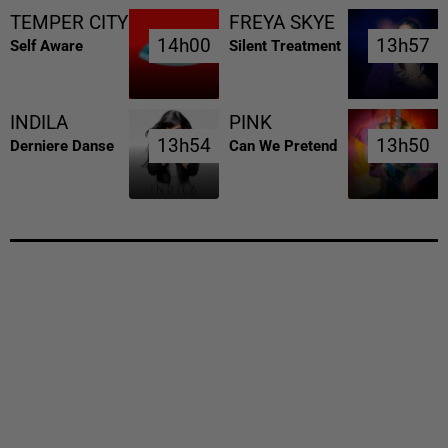
TEMPER CITY
FREYA SKYE
14h00
14h00
13h57
13h57
Self Aware
Silent Treatment
INDILA
PINK
13h54
13h54
13h50
13h50
Derniere Danse
Can We Pretend