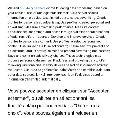
IL TUE SON FILS ET ENVOIE DES PHOTOS À SON
We and
our (447) partners
do the following data processing based on
EX-COMPAGNE À NICE
your consent and/or our legitimate interest: Store and/or access
information on a device; Use limited data to select advertising; Create
profiles for personalised advertising; Use profiles to select personalised
advertising; Measure advertising performance; Measure content
performance; Understand audiences through statistics or combinations
of data from different sources; Develop and improve services; Create
profiles to personalise content; Use profiles to select personalised
content; Use limited data to select content; Ensure security, prevent and
detect fraud, and fix errors; Deliver and present advertising and content;
Save and communicate privacy choices. These technologies may
process personal data such as IP address and browsing data to offer
following functionalities: Identify devices based on information actively
requested; Use precise geolocation data; Match and combine data from
other data sources; Link different devices; Identify devices based on
information transmitted automatically.
Vous pouvez accepter en cliquant sur "Accepter
et fermer", ou affiner en sélectionnant les
finalités et/ou partenaires dans "Gérer mes
INCENDIES : L’ÎLE-DE-FRANCE LANCE UN ÉLAN
choix". Vous pouvez également refuser en
DE SOLIDARITÉ AVEC LES...