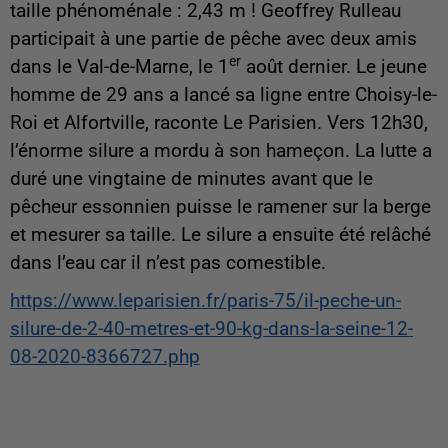
taille phénoménale : 2,43 m ! Geoffrey Rulleau
participait à une partie de pêche avec deux amis
er
dans le Val-de-Marne, le 1
août dernier. Le jeune
homme de 29 ans a lancé sa ligne entre Choisy-le-
Roi et Alfortville, raconte Le Parisien. Vers 12h30,
l’énorme silure a mordu à son hameçon. La lutte a
duré une vingtaine de minutes avant que le
pêcheur essonnien puisse le ramener sur la berge
et mesurer sa taille. Le silure a ensuite été relâché
dans l’eau car il n’est pas comestible.
https://www.leparisien.fr/paris-75/il-peche-un-
silure-de-2-40-metres-et-90-kg-dans-la-seine-12-
08-2020-8366727.php