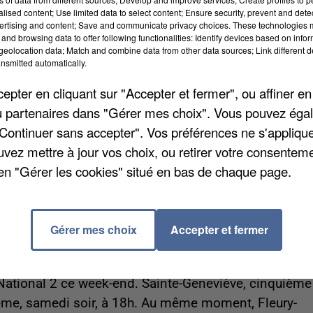
alised content; Use limited data to select content; Ensure security, prevent and detect
ertising and content; Save and communicate privacy choices. These technologies
and browsing data to offer following functionalities: Identify devices based on infor
eolocation data; Match and combine data from other data sources; Link different de
nt
nsmitted automatically.
rchandises et de voyageurs viennent de rejoindre le
pter en cliquant sur "Accepter et fermer", ou affiner en
onnement. Elles rejoignent les 18 structures qui
/ou partenaires dans "Gérer mes choix". Vous pouvez éga
ctif CO2 mise en place l’an dernier par l’ADEME Île-de
"Continuer sans accepter". Vos préférences ne s'appliqu
ent à Athis-Mons, Transdev CEAT à Sainte-Geneviève-
uvez mettre à jour vos choix, ou retirer votre consenteme
gagent ainsi à réduire leurs émissions de CO2 et de
en "Gérer les cookies" situé en bas de chaque page.
ent même une baisse de 90% de leur pollution. L’ADEM
 et accompagnement technique personnalisé.
Gérer mes choix
Accepter et fermer
 National 2 ce week-end. Sainte-Geneviève, cinquième
ème, samedi soir, à 18h. Au même moment, Fleury-