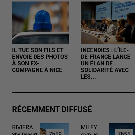
IL TUE SON FILS ET
INCENDIES : L’ÎLE-
ENVOIE DES PHOTOS
DE-FRANCE LANCE
À SON EX-
UN ÉLAN DE
COMPAGNE À NICE
SOLIDARITÉ AVEC
LES...
RÉCEMMENT DIFFUSÉ
RIVIERA
MILEY
7h59
7h59
7h55
7h55
She Doesn't