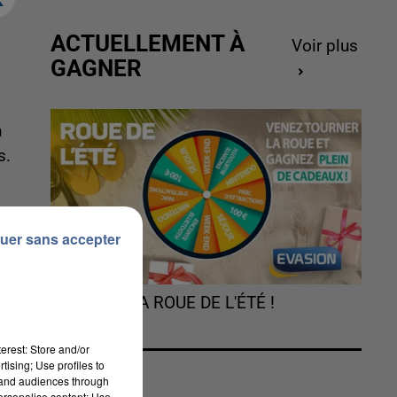
ACTUELLEMENT À
Voir plus
GAGNER
n
s.
uer sans accepter
TOURNEZ LA ROUE DE L'ÉTÉ !
erest: Store and/or
al
tising; Use profiles to
tand audiences through
personalise content; Use