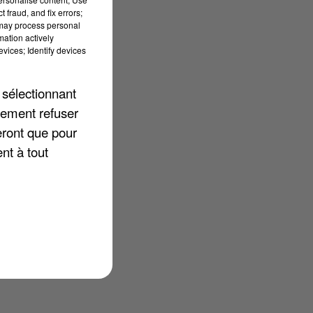
 fraud, and fix errors;
 may process personal
mation actively
vices; Identify devices
 sélectionnant
lement refuser
-
eront que pour
nt à tout
E