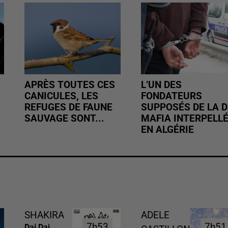
APRÈS TOUTES CES
L’UN DES
CANICULES, LES
FONDATEURS
REFUGES DE FAUNE
SUPPOSÉS DE LA D
SAUVAGE SONT...
MAFIA INTERPELL
EN ALGÉRIE
SHAKIRA
ADELE
7h53
7h53
7h51
7h51
Dai Dai