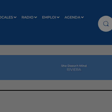
OCALES
RADIO
EMPLOI
AGENDA
She Doesn't Mind
RIVIERA