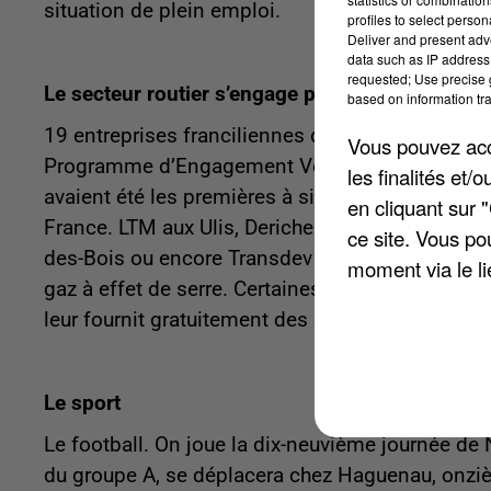
situation de plein emploi.
profiles to select person
Deliver and present adv
data such as IP address 
requested; Use precise g
Le secteur routier s’engage pour l’environneme
based on information tra
19 entreprises franciliennes de transport de ma
Vous pouvez acce
Programme d’Engagement Volontaire pour l’Envir
les finalités et
avaient été les premières à signer la Charte Obje
en cliquant sur 
France. LTM aux Ulis, Derichebourg Environnem
ce site. Vous po
des-Bois ou encore Transdev Strav à Brunoy s’en
moment via le li
gaz à effet de serre. Certaines entreprises vis
leur fournit gratuitement des outils de mesure
Le sport
Le football. On joue la dix-neuvième journée de
du groupe A, se déplacera chez Haguenau, onzi