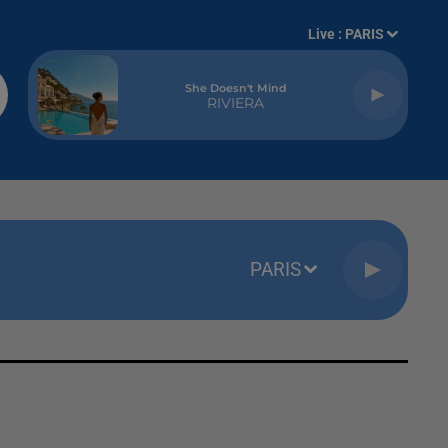
Live :
PARIS
She Doesn't Mind
RIVIERA
PARIS