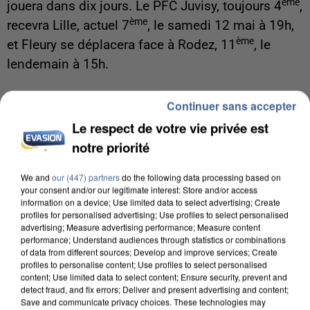
ème
jouera dans dix jours. Le PFC Juvisy, toujours 4
,
ème
recevra Lille, actuel 7
, le samedi 12 mai à 19h,
ème
et Fleury se déplacera face à Rodez, 11
, le
lendemain à 15h.
Continuer sans accepter
Du handball. Et Massy complètement décroché
Le respect de votre vie privée est
en Starligue
notre priorité
Les Essonniens ont été battus 32 à 27 hier soir à
We and
our (447) partners
do the following data processing based on
ème
Saran, avant-dernier du classement, pour la 22
your consent and/or our legitimate interest: Store and/or access
ème
journée du championnat. Ils restent donc au 14
information on a device; Use limited data to select advertising; Create
profiles for personalised advertising; Use profiles to select personalised
et dernier rang et tout espoir de maintien en
advertising; Measure advertising performance; Measure content
Starligue la saison prochaine semble désormais
performance; Understand audiences through statistics or combinations
of data from different sources; Develop and improve services; Create
hypothéqué. Il reste seulement quatre matches à
profiles to personalise content; Use profiles to select personalised
content; Use limited data to select content; Ensure security, prevent and
jouer avant la fin de la saison : Massy recevra
detect fraud, and fix errors; Deliver and present advertising and content;
ème
Paris, redoutable 2
, le mercredi 09 mai, à
Save and communicate privacy choices. These technologies may