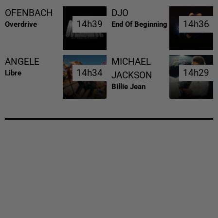
OFENBACH
DJO
14h39
14h39
14h36
14h36
Overdrive
End Of Beginning
ANGELE
MICHAEL
14h34
14h34
14h29
14h29
Libre
JACKSON
Billie Jean