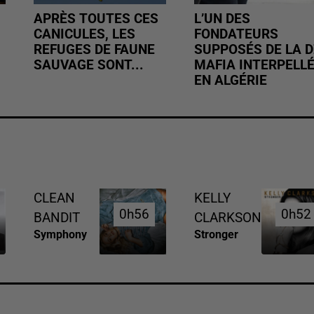
APRÈS TOUTES CES
L’UN DES
CANICULES, LES
FONDATEURS
REFUGES DE FAUNE
SUPPOSÉS DE LA D
SAUVAGE SONT...
MAFIA INTERPELL
EN ALGÉRIE
CLEAN
KELLY
0h56
0h56
0h52
0h52
BANDIT
CLARKSON
Symphony
Stronger