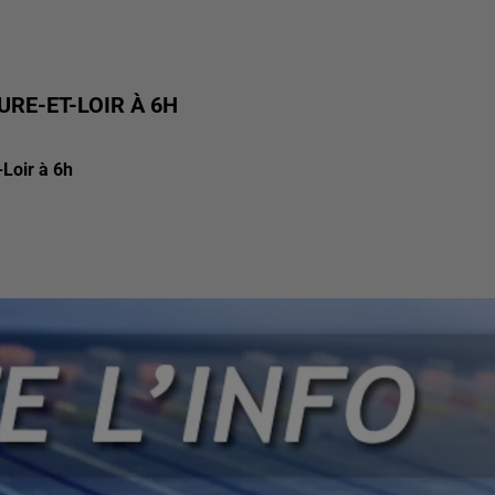
URE-ET-LOIR À 6H
-Loir à 6h