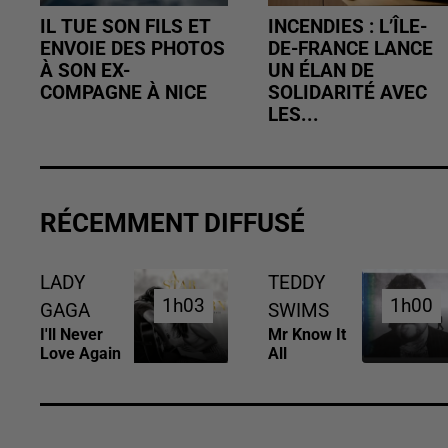
IL TUE SON FILS ET
INCENDIES : L’ÎLE-
ENVOIE DES PHOTOS
DE-FRANCE LANCE
À SON EX-
UN ÉLAN DE
COMPAGNE À NICE
SOLIDARITÉ AVEC
LES...
RÉCEMMENT DIFFUSÉ
LADY
TEDDY
1h03
1h03
1h00
1h00
GAGA
SWIMS
I'll Never
Mr Know It
Love Again
All