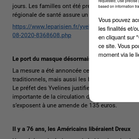
requested; Use precise g
jours. Les familles ont été prévenues au cours d
based on information tra
régionale de santé assure un suivi quotidien.
Vous pouvez acce
https://www.leparisien.fr/yvelines-78/montigny-l
les finalités et
08-2020-8368608.php
en cliquant sur 
ce site. Vous po
moment via le li
Le port du masque désormais obligatoire sur l
La mesure a été annoncée ce week-end par la pr
traditionnels, mais aussi les brocantes et autres
Le préfet des Yvelines justifie sa décision par «
importante de la circulation du Covid-19 ces der
s’exposent à une amende de 135 euros.
Il y a 76 ans, les Américains libéraient Dreux