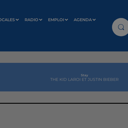
OCALES
RADIO
EMPLOI
AGENDA
Stay
THE KID LAROI ET JUSTIN BIEBER