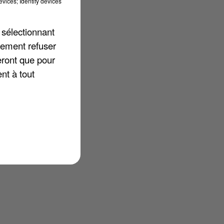
vices; Identify devices
 sélectionnant
-
lement refuser
eront que pour
nt à tout
.