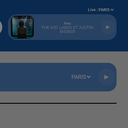
Live :
PARIS
Stay
THE KID LAROI ET JUSTIN
BIEBER
PARIS