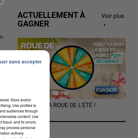
ACTUELLEMENT À
Voir plus
GAGNER
n.
uer sans accepter
erest: Store and/or
TOURNEZ LA ROUE DE L'ÉTÉ !
tising; Use profiles to
tand audiences through
personalise content; Use
lé
 fraud, and fix errors;
ne
 may process personal
mation actively