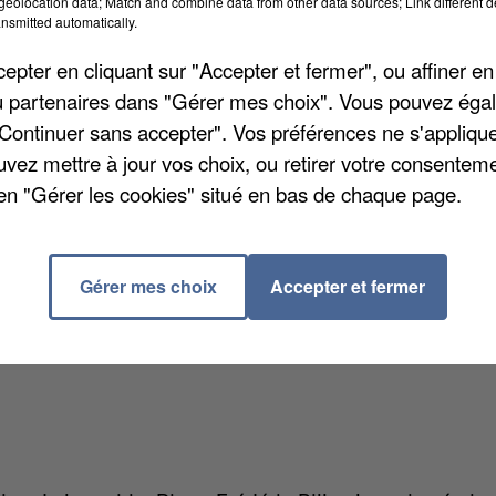
eolocation data; Match and combine data from other data sources; Link different de
u week-end, mais le centre reste ouvert. L’Agence
nsmitted automatically.
pter en cliquant sur "Accepter et fermer", ou affiner en
e-bretonneux-un-cas-de-covid-au-centre-de-loisirs-16
/ou partenaires dans "Gérer mes choix". Vous pouvez éga
"Continuer sans accepter". Vos préférences ne s'appliqu
uvez mettre à jour vos choix, ou retirer votre consenteme
en "Gérer les cookies" situé en bas de chaque page.
es marchés des Yvelines
éfecture. Elle concerne non seulement les marchés
 vide-greniers, pour une durée qui n’a pas été précisée
Gérer mes choix
Accepter et fermer
 une forte dégradation de la situation avec une reprise
niers jours ». Et méfiance : les contrevenants