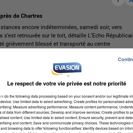
 près de Chartres
nstances encore indéterminées, samedi soir, vers
s s’est retrouvée sur le toit, détaille L’Echo Républicai
é grièvement blessé et transporté au centre
de neuf ans qui se trouvait dans l’autre véhicule
Contin
 légèrement blessées.
-28120/actualites/six-blesses-dont-deux-grievement-
mis-a-jour_13824416/
Le respect de votre vie privée est notre priorité
ers
do the following data processing based on your consent and/or our legitimate int
device; Use limited data to select advertising; Create profiles for personalised adver
y-le-Bretonneux
vertising; Measure advertising performance; Measure content performance; Unders
ns of data from different sources; Develop and improve services; Create profiles to 
 Parisien, cette employée de la municipalité a travail
alised content; Use limited data to select content; Ensure security, prevent and detect
lle a donc été en contact avec des enfants de moyen
ertising and content; Save and communicate privacy choices. These technologies
and browsing data to offer following functionalities: Identify devices based on infor
ter confinés chez eux durant les quatorze prochains