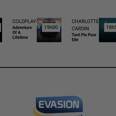
COLDPLAY
CHARLOTTE
19h00
19h00
18h
18h
Adventure
CARDIN
Of A
Tant Pis Pour
Lifetime
Elle