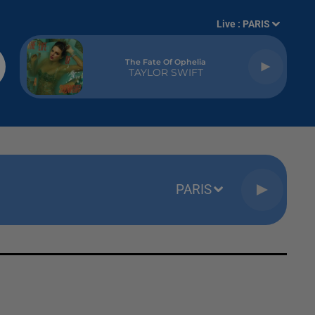
Live :
PARIS
The Fate Of Ophelia
TAYLOR SWIFT
PARIS