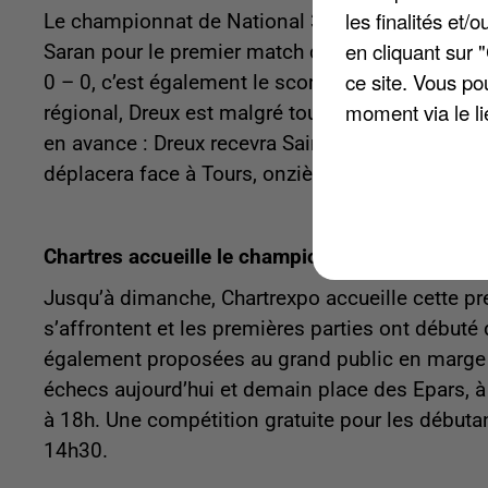
les finalités et
Le championnat de National 3, lui, reprenait ce 
en cliquant sur 
Saran pour le premier match de la saison. La re
ce site. Vous po
0 – 0, c’est également le score de la réserve de
moment via le li
régional, Dreux est malgré tout quatrième et Cha
en avance : Dreux recevra Saint-Cyr-sur-Loire, d
déplacera face à Tours, onzième.
Chartres accueille le championnat de France d’
Jusqu’à dimanche, Chartrexpo accueille cette pr
s’affrontent et les premières parties ont débu
également proposées au grand public en marge d
échecs aujourd’hui et demain place des Epars, à
à 18h. Une compétition gratuite pour les début
14h30.