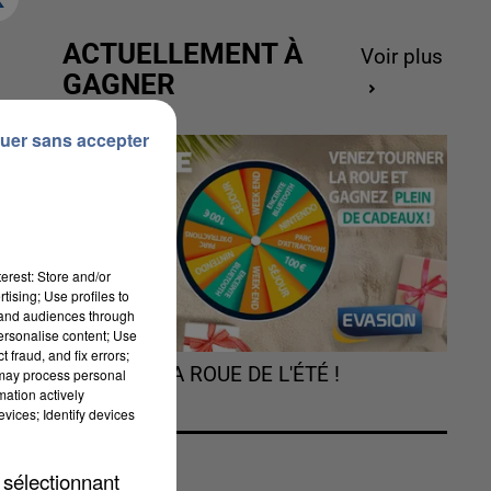
ACTUELLEMENT À
Voir plus
GAGNER
uer sans accepter
erest: Store and/or
tising; Use profiles to
tand audiences through
personalise content; Use
 fraud, and fix errors;
TOURNEZ LA ROUE DE L'ÉTÉ !
 may process personal
mation actively
vices; Identify devices
a
 sélectionnant