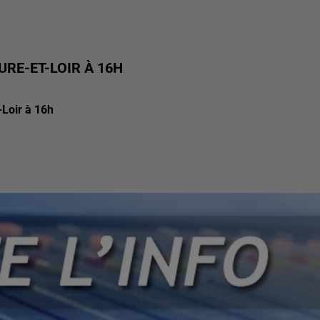
URE-ET-LOIR À 16H
t-Loir à 16h