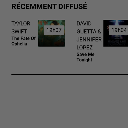
RÉCEMMENT DIFFUSÉ
TAYLOR
DAVID
19h07
19h07
19h04
19h04
SWIFT
GUETTA &
The Fate Of
JENNIFER
Ophelia
LOPEZ
Save Me
Tonight