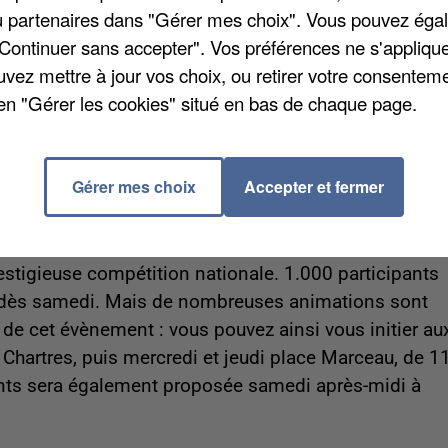
/ou partenaires dans "Gérer mes choix". Vous pouvez éga
week-end. Dreux n’a signé qu’un match nul 0 partout à
"Continuer sans accepter". Vos préférences ne s'appliqu
ncontre comptait pour la douzième journée en avance
uvez mettre à jour vos choix, ou retirer votre consenteme
 Chartres qui recevait Montlouis. Au classement
en "Gérer les cookies" situé en bas de chaque page.
rtres huitième. Samedi, on jouera la treizième journée
ouzième, à 20h, pendant que la réserve de Chartres se
Gérer mes choix
Accepter et fermer
échecs cette année
estigieuse compétition nationale. 1.000 participants
té dès samedi. Mais de nombreuses animations sont
e cet évènement : vous pouvez ainsi vous initier au
 Chartres, puis mercredi et jeudi place Marceau, de 1
ants sera également proposée samedi après-midi à