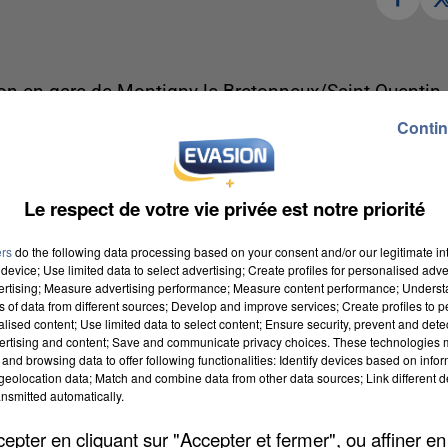
on en gare de Montigny-le-Bretonneux/Saint-Quentin-
an, ainsi que dix vélos à assistance électrique et dix
Contin
limitée à un mois maximum. Si vous avez déjà un vélo,
 consignes situées de part et d’autre de la gare. Des
er la maintenance technique de votre vélo et vous
Le respect de votre vie privée est notre priorité
ers
do the following data processing based on your consent and/or our legitimate int
device; Use limited data to select advertising; Create profiles for personalised adver
vertising; Measure advertising performance; Measure content performance; Unders
ns of data from different sources; Develop and improve services; Create profiles to 
du groupe B en National 2
alised content; Use limited data to select content; Ensure security, prevent and detect
ertising and content; Save and communicate privacy choices. These technologies
n 3 à 0 ce week-end pour la deuxième journée du
and browsing data to offer following functionalities: Identify devices based on infor
ermet de prendre la première place du classement, à
eolocation data; Match and combine data from other data sources; Link different de
nsmitted automatically.
troisième journée, samedi, le FC Chartres se déplacer
e 20h.
pter en cliquant sur "Accepter et fermer", ou affiner en