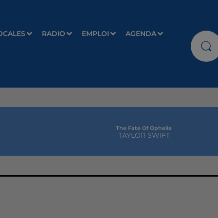
OCALES
RADIO
EMPLOI
AGENDA
The Fate Of Ophelia
TAYLOR SWIFT