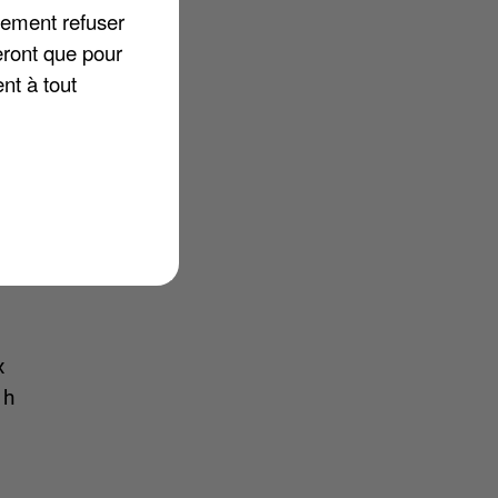
lement refuser
eront que pour
.
nt à tout
x
1h