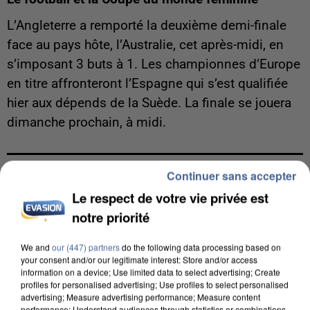
L’Angleterre a remporté la deuxième demi-finale
face au pays hôte, l’Australie, cet après-midi, en
s’imposant 3 buts à 1. Les championnes d’Europe
en titre affronteront l’Espagne qui s’est qualifiée
hier aux dépends de la Suède. La finale se jouera
dimanche prochain, à midi.
Continuer sans accepter
LES ARTICLES LES PLUS VUS
Le respect de votre vie privée est
notre priorité
We and
our (447) partners
do the following data processing based on
your consent and/or our legitimate interest: Store and/or access
information on a device; Use limited data to select advertising; Create
profiles for personalised advertising; Use profiles to select personalised
advertising; Measure advertising performance; Measure content
performance; Understand audiences through statistics or combinations