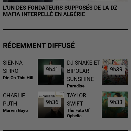
L’UN DES FONDATEURS SUPPOSÉS DE LA DZ
MAFIA INTERPELLÉ EN ALGÉRIE
RÉCEMMENT DIFFUSÉ
SIENNA
DJ SNAKE ET
9h41
9h41
9h39
9h39
SPIRO
BIPOLAR
Die On This Hill
SUNSHINE
Paradise
CHARLIE
TAYLOR
9h36
9h36
9h33
9h33
PUTH
SWIFT
Marvin Gaye
The Fate Of
Ophelia