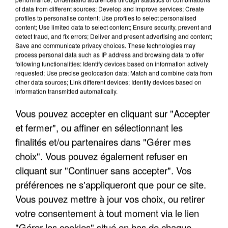
of data from different sources; Develop and improve services; Create
profiles to personalise content; Use profiles to select personalised
content; Use limited data to select content; Ensure security, prevent and
detect fraud, and fix errors; Deliver and present advertising and content;
Save and communicate privacy choices. These technologies may
process personal data such as IP address and browsing data to offer
following functionalities: Identify devices based on information actively
requested; Use precise geolocation data; Match and combine data from
other data sources; Link different devices; Identify devices based on
information transmitted automatically.
IL TUE SON FILS ET ENVOIE DES PHOTOS À SON
Vous pouvez accepter en cliquant sur "Accepter
EX-COMPAGNE À NICE
et fermer", ou affiner en sélectionnant les
finalités et/ou partenaires dans "Gérer mes
choix". Vous pouvez également refuser en
cliquant sur "Continuer sans accepter". Vos
préférences ne s'appliqueront que pour ce site.
Vous pouvez mettre à jour vos choix, ou retirer
votre consentement à tout moment via le lien
"Gérer les cookies" situé en bas de chaque