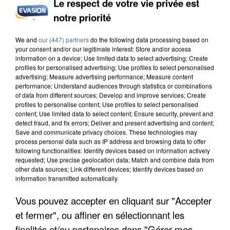
Le respect de votre vie privée est
notre priorité
IL TUE SON FILS ET ENVOIE DES PHOTOS À SON
We and
our (447) partners
do the following data processing based on
your consent and/or our legitimate interest: Store and/or access
EX-COMPAGNE À NICE
information on a device; Use limited data to select advertising; Create
profiles for personalised advertising; Use profiles to select personalised
advertising; Measure advertising performance; Measure content
performance; Understand audiences through statistics or combinations
of data from different sources; Develop and improve services; Create
profiles to personalise content; Use profiles to select personalised
content; Use limited data to select content; Ensure security, prevent and
detect fraud, and fix errors; Deliver and present advertising and content;
Save and communicate privacy choices. These technologies may
process personal data such as IP address and browsing data to offer
following functionalities: Identify devices based on information actively
requested; Use precise geolocation data; Match and combine data from
other data sources; Link different devices; Identify devices based on
information transmitted automatically.
Vous pouvez accepter en cliquant sur "Accepter
et fermer", ou affiner en sélectionnant les
finalités et/ou partenaires dans "Gérer mes