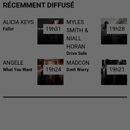
RÉCEMMENT DIFFUSÉ
ALICIA KEYS
MYLES
19h31
19h31
19h28
19h28
Fallin'
SMITH &
NIALL
HORAN
Drive Safe
ANGELE
MADCON
19h24
19h24
19h21
19h21
What You Want
Don't Worry