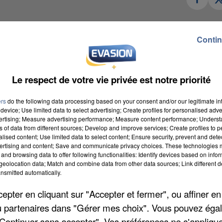
la mobilité en zone rurale… Les communes isolées 
Contin
ée de Chevreuse devraient bénéficier d’un réseau 
 Une convention en ce sens va en tout cas être sign
re de transports reposera sur un système de réservati
Le respect de votre vie privée est notre priorité
 sur le site tad.idfmobilites.fr. Attention, il ne s’a
t évoluer l’itinéraire en fonction des réservations.
ers
do the following data processing based on your consent and/or our legitimate int
device; Use limited data to select advertising; Create profiles for personalised adver
di, par le tribunal correctionnel de Versailles à u
vertising; Measure advertising performance; Measure content performance; Unders
ns of data from different sources; Develop and improve services; Create profiles to 
omparaissait pour avoir fait des propositions sexuell
alised content; Use limited data to select content; Ensure security, prevent and detect
lle, âgée de 11 ans, en fin de semaine dernière ent
ertising and content; Save and communicate privacy choices. These technologies
and browsing data to offer following functionalities: Identify devices based on infor
policier. Il avait été démasqué par le beau-père de 
eolocation data; Match and combine data from other data sources; Link different de
ors des messages échangés. Un faux rendez-vous lui av
nsmitted automatically.
ont interpellé à ce moment-là.
pter en cliquant sur "Accepter et fermer", ou affiner en
 encore à rouler ! Un Drouais de 19 ans a été interpe
/ou partenaires dans "Gérer mes choix". Vous pouvez éga
ernouillet, rue Nicolas-Robert. Le jeune automobilis
"Continuer sans accepter". Vos préférences ne s'appliqu