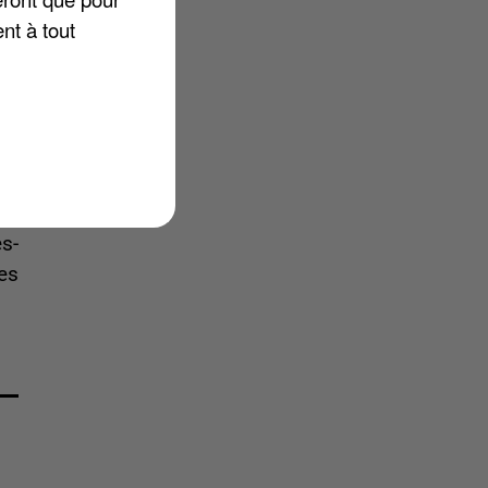
 Et
nt à tout
jà
ne
as
tre
mpu
s-
es