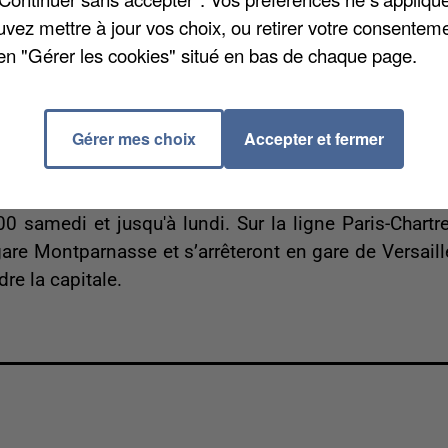
aux d’alcoolémie s’élevait à 1,7 g par litre de sang.
uvez mettre à jour vos choix, ou retirer votre consenteme
droit était crevé et son permis de conduire avait dé
en "Gérer les cookies" situé en bas de chaque page.
accidents et de délits routiers de Dreux a lancé u
Gérer mes choix
Accepter et fermer
sur les rails en Eure et Loir. Cette fois, ce n’est p
vaux. Des travaux, qui seront réalisés par la SNCF en
circulation des TER. Le trafic sera totalement interro
0 samedi et jusqu'à lundi. Sur la ligne Paris-Chartre
gare Montparnasse et s’arrêteront en gare de Versaill
re la capitale.