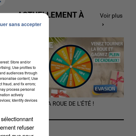
ACTUELLEMENT À
Voir plus
de
GAGNER
uer sans accepter
de
ée
on
git
erest: Store and/or
tising; Use profiles to
ne
tand audiences through
personalise content; Use
es
 fraud, and fix errors;
re
 may process personal
mation actively
la
vices; Identify devices
TOURNEZ LA ROUE DE L'ÉTÉ !
ait
 sélectionnant
llé
lement refuser
te
eront que pour