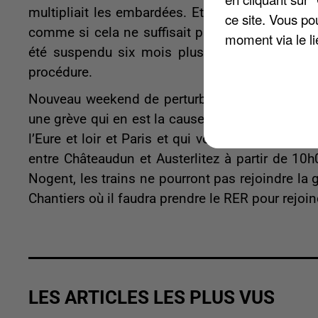
multipliait les embardées. Et pour cause : son t
ce site. Vous po
comme si cela ne suffisait pas, son pneu avant 
moment via le li
été suspendu six mois plus tôt. La brigade d’
procédure.
Nouveau weekend de perturbations en prévisions 
une grève qui en est la cause, mais bien des tra
l’Eure et loir et Paris et qui vont perturber la 
entre Châteaudun et Austerlitez à partir de 10h0
Nogent, les trains ne pourront pas rejoindre la 
Chantiers où il faudra prendre le RER pour rejoind
LES ARTICLES LES PLUS VUS