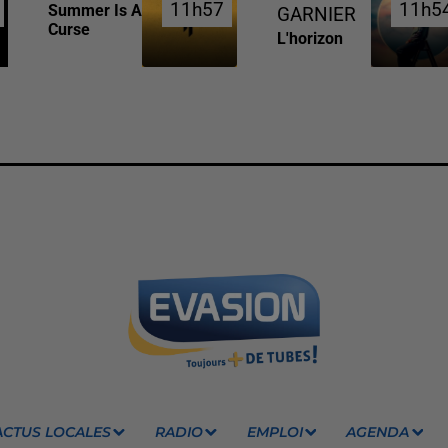
11h57
11h57
11h5
11h5
Summer Is A
GARNIER
Curse
L'horizon
ACTUS LOCALES
RADIO
EMPLOI
AGENDA