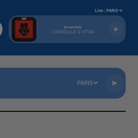
Live :
PARIS
Ensemble
CORNEILLE & VITAA
PARIS