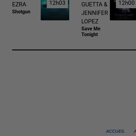
12h03
12h03
12h00
12h00
EZRA
GUETTA &
Shotgun
JENNIFER
LOPEZ
Save Me
Tonight
ACCUEIL