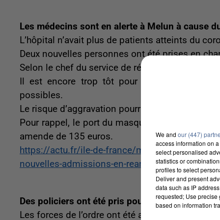
Les médecins sont en alerte à Melun à cause d
L’hôpital n’avait plus de patients atteints du co
Deux nouvelles personnes ont été prises en cha
Selon le chef du service de réanimation, la tenda
Il est encore trop tôt pour parler de second
possibles.
Le risque d’aggravation pourrait être lié au fait q
Pour rappel, le port du masque est désormais ob
We and
our (447) partn
amende de 135 euros.
access information on a 
https://actu.fr/ile-de-france/melun_77288/covid
select personalised ad
statistics or combinatio
nouvelles-admissions-en-reanimation_3502542
profiles to select person
Deliver and present adv
data such as IP address 
requested; Use precise g
Des policiers ont été pris pour cible hier à Melu
based on information tra
Les forces de l’ordre ont été attaquées pendant