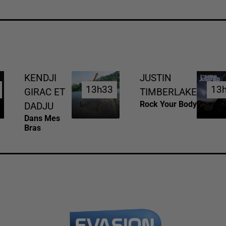
KENDJI
JUSTIN
13h33
13h33
13
13
GIRAC ET
TIMBERLAKE
Rock Your Body
DADJU
Dans Mes
Bras