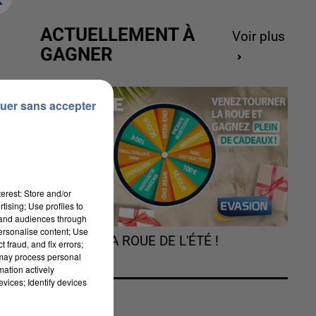
ACTUELLEMENT À
Voir plus
GAGNER
uer sans accepter
ns
ne
erest: Store and/or
tising; Use profiles to
tand audiences through
personalise content; Use
TOURNEZ LA ROUE DE L'ÉTÉ !
 fraud, and fix errors;
 may process personal
mation actively
vices; Identify devices