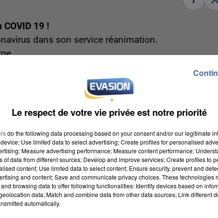
u COVID 19 !
ronavirus dans son service réanimation.
rge.
nce à la hausse est bien là.
Contin
e vague mais il faut prendre toutes les précautio
ue la population aurait levé sa vigilance.
Le respect de votre vie privée est notre priorité
ligatoire dans les lieux publics clos sous peine d’u
ers
do the following data processing based on your consent and/or our legitimate int
device; Use limited data to select advertising; Create profiles for personalised adver
-19-a-melun-les-medecins-en-alerte-apres-de-
vertising; Measure advertising performance; Measure content performance; Unders
ns of data from different sources; Develop and improve services; Create profiles to 
5.html
alised content; Use limited data to select content; Ensure security, prevent and detect
ertising and content; Save and communicate privacy choices. These technologies
and browsing data to offer following functionalities: Identify devices based on infor
eolocation data; Match and combine data from other data sources; Link different de
n !
nsmitted automatically.
 un guet-apens dans le quartier des Mézereaux.