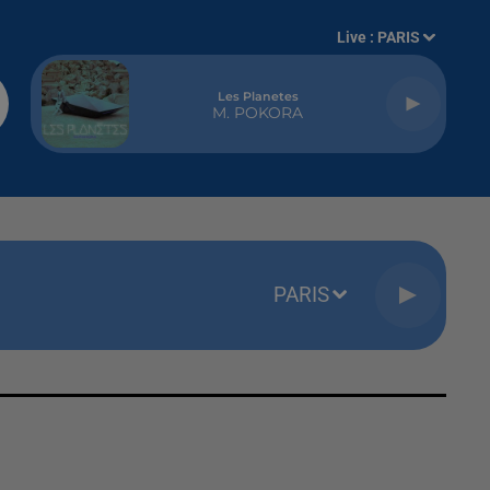
Live :
PARIS
Les Planetes
M. POKORA
PARIS