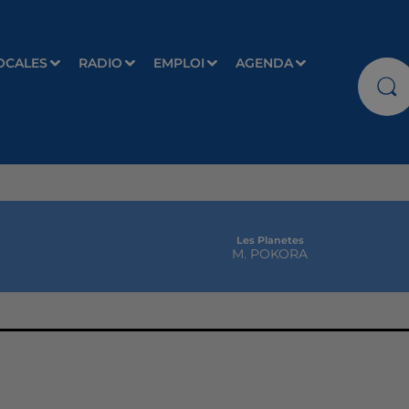
OCALES
RADIO
EMPLOI
AGENDA
Les Planetes
M. POKORA