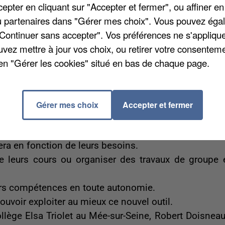
pter en cliquant sur "Accepter et fermer", ou affiner en
euble, il y aurait eu également des jets de pierres.
/ou partenaires dans "Gérer mes choix". Vous pouvez éga
ées au trafic de drogue, la veille et le jour même.
"Continuer sans accepter". Vos préférences ne s'appliqu
té arrêté.
uvez mettre à jour vos choix, ou retirer votre consenteme
0 euros en liquide et 13 cocottes de cocaïne.
en "Gérer les cookies" situé en bas de chaque page.
gnement scolaire pour les collégiens !
tir du mois de septembre.
Gérer mes choix
Accepter et fermer
us les établissements publics à l’horizon 2022.
 facilitera l’aide aux devoirs.
fera en fonction de leurs besoins.
e leurs cours ou organiser des travaux de groupe 
urs compétences en toute autonomie.
uvoir exploiter au mieux ce nouvel outil.
llège Elsa Triolet au Mée-sur-Seine, Robert Doisneau