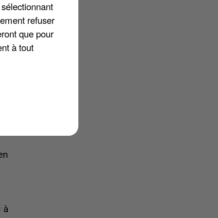
 sélectionnant
lement refuser
eront que pour
nt à tout
en
 à