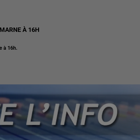
T-MARNE À 16H
e à 16h.