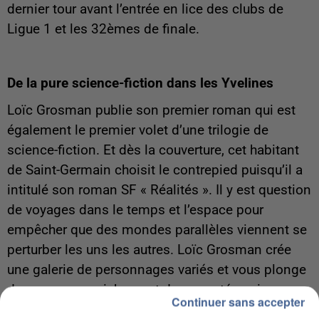
dernier tour avant l’entrée en lice des clubs de
Ligue 1 et les 32èmes de finale.
De la pure science-fiction dans les Yvelines
Loïc Grosman publie son premier roman qui est
également le premier volet d’une trilogie de
science-fiction. Et dès la couverture, cet habitant
de Saint-Germain choisit le contrepied puisqu’il a
intitulé son roman SF « Réalités ». Il y est question
de voyages dans le temps et l’espace pour
empêcher que des mondes parallèles viennent se
perturber les uns les autres. Loïc Grosman crée
une galerie de personnages variés et vous plonge
dans une saga richement documentée qui
Continuer sans accepter
s’étalera sur trois tomes au total. « J’ai écrit une