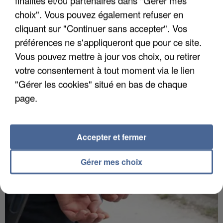
finalités et/ou partenaires dans "Gérer mes
choix". Vous pouvez également refuser en
cliquant sur "Continuer sans accepter". Vos
préférences ne s'appliqueront que pour ce site.
IL TUE SON FILS ET ENVOIE DES PHOTOS À SON
Vous pouvez mettre à jour vos choix, ou retirer
EX-COMPAGNE À NICE
votre consentement à tout moment via le lien
"Gérer les cookies" situé en bas de chaque
page.
Accepter et fermer
Gérer mes choix