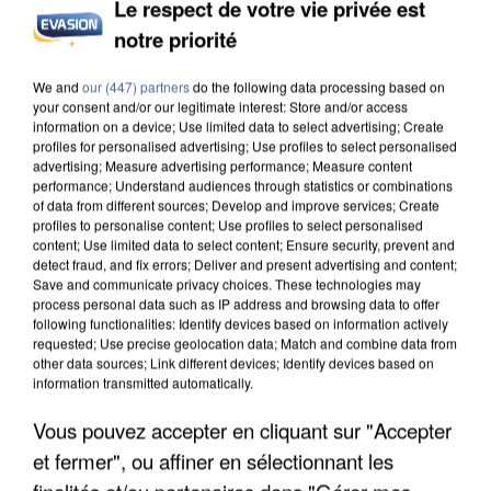
Le respect de votre vie privée est
histoire que j’aurais aimé lire », explique-t-il. C’est à
notre priorité
découvrir aux éditions Publishroom et en version
numérique sur Amazon.
We and
our (447) partners
do the following data processing based on
your consent and/or our legitimate interest: Store and/or access
information on a device; Use limited data to select advertising; Create
profiles for personalised advertising; Use profiles to select personalised
advertising; Measure advertising performance; Measure content
LES ARTICLES LES PLUS VUS
performance; Understand audiences through statistics or combinations
of data from different sources; Develop and improve services; Create
profiles to personalise content; Use profiles to select personalised
content; Use limited data to select content; Ensure security, prevent and
detect fraud, and fix errors; Deliver and present advertising and content;
Save and communicate privacy choices. These technologies may
process personal data such as IP address and browsing data to offer
following functionalities: Identify devices based on information actively
requested; Use precise geolocation data; Match and combine data from
other data sources; Link different devices; Identify devices based on
information transmitted automatically.
Vous pouvez accepter en cliquant sur "Accepter
et fermer", ou affiner en sélectionnant les