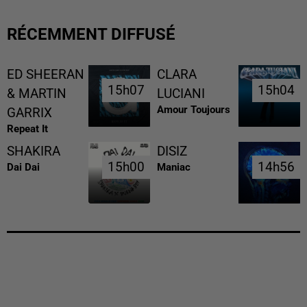
RÉCEMMENT DIFFUSÉ
ED SHEERAN
CLARA
15h07
15h07
15h04
15h04
& MARTIN
LUCIANI
Amour Toujours
GARRIX
Repeat It
SHAKIRA
DISIZ
15h00
15h00
14h56
14h56
Dai Dai
Maniac