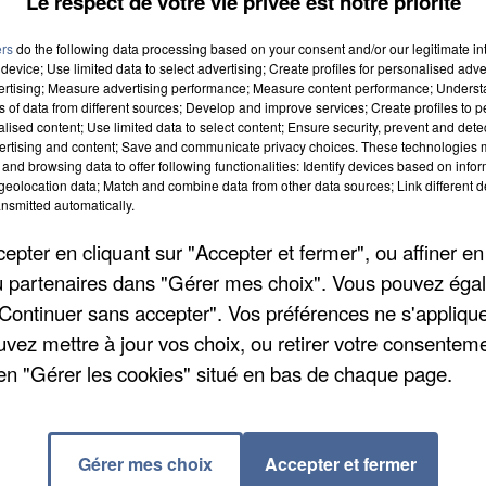
Le respect de votre vie privée est notre priorité
ers
do the following data processing based on your consent and/or our legitimate int
device; Use limited data to select advertising; Create profiles for personalised adver
vertising; Measure advertising performance; Measure content performance; Unders
ropéenne pour l’Emploi des Personnes Handicapées.
ns of data from different sources; Develop and improve services; Create profiles to 
alised content; Use limited data to select content; Ensure security, prevent and detect
 organise 12 événements sur le département : visites
ertising and content; Save and communicate privacy choices. These technologies
entre de formation, conférence et autres
and browsing data to offer following functionalities: Identify devices based on infor
eolocation data; Match and combine data from other data sources; Link different de
 sur le site internet :
www.capemploi77.fr
. Basée à
nsmitted automatically.
cap, l'organisme gestionnaire de Cap emploi 77
pter en cliquant sur "Accepter et fermer", ou affiner en
Meaux.
/ou partenaires dans "Gérer mes choix". Vous pouvez éga
"Continuer sans accepter". Vos préférences ne s'appliqu
 Coupe de France de Football.
uvez mettre à jour vos choix, ou retirer votre consenteme
en "Gérer les cookies" situé en bas de chaque page.
end au 7e tour sur le terrain d'une autre équipe de
l : 2 buts à 1.
Gérer mes choix
Accepter et fermer