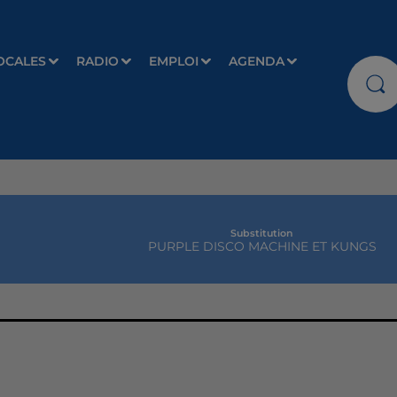
OCALES
RADIO
EMPLOI
AGENDA
Substitution
PURPLE DISCO MACHINE ET KUNGS