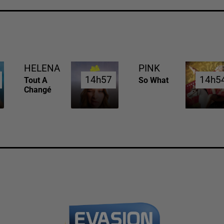
HELENA
PINK
14h57
14h57
14h5
14h5
Tout A
So What
Changé