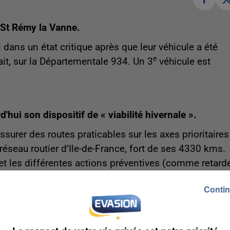
 St Rémy la Vanne.
l dans un état critique après que leur véhicule a été
e
ait, sur la Départementale 934. Un 3
véhicule est
hui son dispositif de « viabilité hivernale ».
ssurer des routes praticables sur les axes prioritaires
réseau routier d’Ile-de-France, fort de ses 4330 kms.
 et les différentes actions préventives (comme retard
raclage) à mettre en place pour faire face aux
Contin
ccasion et 3000 tonnes de sel. Le coût pour la
us inscrivant au service gratuit d’alertes mail et/ou S
s conditions de circulation sont envoyés