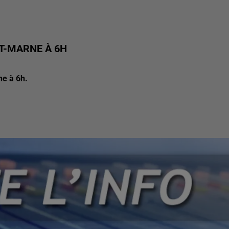
ET-MARNE À 6H
ne à 6h.