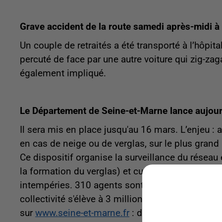
Grave accident de la route samedi après-midi à
Un couple de retraités a été transporté à l’hôpita
percuté de face par une autre voiture qui zig-zag
également impliqué.
Le Département de Seine-et-Marne lance aujourd'
Il sera mis en place jusqu'au 16 mars. L’enjeu : a
en cas de neige ou de verglas, sur le plus grand 
Ce dispositif organise la surveillance du réseau
la formation du verglas) et curatives (salage ou 
intempéries. 310 agents sont mobilisés pour l'o
collectivité s'élève à 3 millions 5 d'euros. En vo
sur
www.seine-et-marne.fr
: des messages sur le