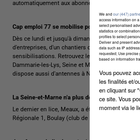
automatiquement aux abonnés.
We and
our (447) partn
access information on a 
select personalised ad
Cap emploi 77 se mobilise pour la Semaine Eu
statistics or combinatio
profiles to select person
Dès ce lundi et jusqu'à dimanche, l'association
Deliver and present adv
d'entreprises, d'un chantiers d'insertion, d'un c
data such as IP address 
requested; Use precise g
sensibilisations. Retrouvez le programme complet
based on information tra
Dammarie-les-Lys, Seine et Marne Emploi Handi
Vous pouvez acce
dispose aussi d'antennes à Nemours, Torcy et 
les finalités et
en cliquant sur 
La Seine-et-Marne n'a plus de représentants en
ce site. Vous po
moment via le li
Le dernier en lice, Meaux, a été éliminé ce week-
Régionale 1, Boulay (club de Moselle). Score fina