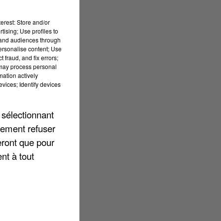
erest: Store and/or
tising; Use profiles to
tand audiences through
personalise content; Use
 fraud, and fix errors;
 may process personal
mation actively
vices; Identify devices
 sélectionnant
lement refuser
eront que pour
nt à tout