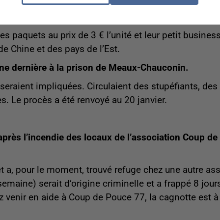
e semaine dernière à Torcy sur 650 cartouches de
s paquets au prix de 3 € l’unité et leur petit busines
de Chine et des pays de l’Est.
aine dernière à la prison de Meaux-Chauconin.
 seraient impliquées. Circulaient des stupéfiants, des
es. Le procès a été renvoyé au 20 janvier.
 après l’incendie des locaux de l’association Coup de
 et a, pour le moment, trouvé refuge chez une autre as
semaine) serait d’origine criminelle et a frappé 8 jour
z venir en aide à Coup de Pouce 77, la cagnotte est à