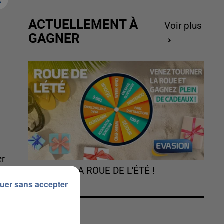
ACTUELLEMENT À
Voir plus
GAGNER
er
TOURNEZ LA ROUE DE L'ÉTÉ !
uer sans accepter
MS