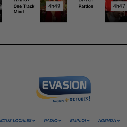
4h49
4h49
4h47
4h47
One Track
Pardon
Mind
ACTUS LOCALES
RADIO
EMPLOI
AGENDA