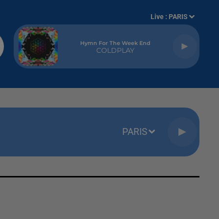
Live :
PARIS
Hymn For The Week End
COLDPLAY
PARIS