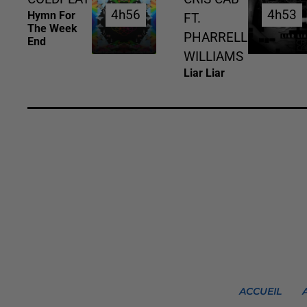
4h56
4h56
4h53
4h53
Hymn For
FT.
The Week
PHARRELL
End
WILLIAMS
Liar Liar
ACCUEIL