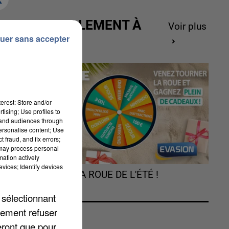
ACTUELLEMENT À
Voir plus
GAGNER
uer sans accepter
erest: Store and/or
tising; Use profiles to
tand audiences through
personalise content; Use
e-
 fraud, and fix errors;
 may process personal
mation actively
vices; Identify devices
TOURNEZ LA ROUE DE L'ÉTÉ !
 sélectionnant
lement refuser
eront que pour