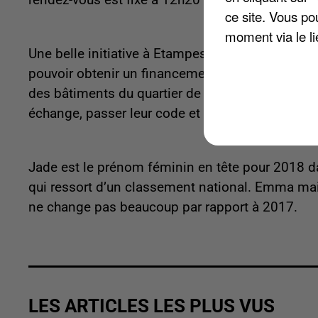
rendez-vous est fixé à 12h20 devant l’hôtel de vil
ce site. Vous po
moment via le li
Une belle initiative à Etampes. 10 jeunes partic
pouvoir obtenir un financement pour leur permis 
des bâtiments du quartier de La Croix de Vernaille
échange, passer leur code et permis dans une 
Jade est le prénom féminin en tête pour 2018 d
qui ressort d’un classement national. Emma mai
ne change pas beaucoup par rapport à 2017.
LES ARTICLES LES PLUS VUS