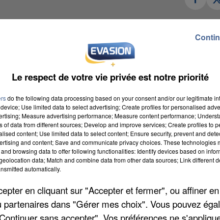
e après la mort d’une octogénaire. Une femme de 87
Contin
 Lundi soir, une aide-soignante a entendu des cris
 arrivant sur place, un autre résident du même âge, un
après l’aide-soignante cette dernière était vivante.
Le respect de votre vie privée est notre priorité
ées, chacun dans sa chambre. Mais hier matin, la
ue aujourd’hui. Quant à l’aide-soignante, elle a
ers
do the following data processing based on your consent and/or our legitimate int
device; Use limited data to select advertising; Create profiles for personalised adver
à personne en danger.
vertising; Measure advertising performance; Measure content performance; Unders
ns of data from different sources; Develop and improve services; Create profiles to 
etraitee-meurt-a-la-maison-de-retraite-un-resident-d
alised content; Use limited data to select content; Ensure security, prevent and detect
ertising and content; Save and communicate privacy choices. These technologies
and browsing data to offer following functionalities: Identify devices based on infor
eolocation data; Match and combine data from other data sources; Link different de
nsmitted automatically.
lon ! Une initiative lancée par une jeune fille de 12
pter en cliquant sur "Accepter et fermer", ou affiner en
 mener, ce mercredi, une opération de ramassage des
/ou partenaires dans "Gérer mes choix". Vous pouvez éga
per, munissez-vous de gants et de bouteilles vides. Le
"Continuer sans accepter". Vos préférences ne s'appliqu