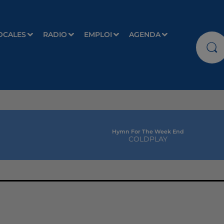
OCALES
RADIO
EMPLOI
AGENDA
Hymn For The Week End
COLDPLAY