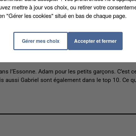
le.
uvez mettre à jour vos choix, ou retirer votre consenteme
en "Gérer les cookies" situé en bas de chaque page.
ipent actuellement à un chantier de rénovation pour
de conduire. Un chantier éducatif qui vise à rénover
s. Ils y travailleront 140h en tout et pourront, en
Gérer mes choix
Accepter et fermer
auto-école de la commune.
ans l’Essonne. Adam pour les petits garçons. C’est c
s aussi Gabriel sont également dans le top 10. Ce qu