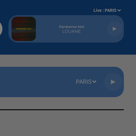
Live :
PARIS
Pardonne Moi
LOUANE
PARIS