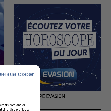
uer sans accepter
L'HOROSCOPE EVASION
erest: Store and/or
tising; Use profiles to