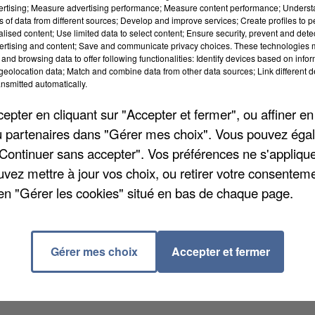
vertising; Measure advertising performance; Measure content performance; Unders
ns of data from different sources; Develop and improve services; Create profiles to 
alised content; Use limited data to select content; Ensure security, prevent and detect
fants de la Zone B. Pour l’occasion, l’opération
ertising and content; Save and communicate privacy choices. These technologies
squ’au 19 avril à Amiens. Des stages de sport par
and browsing data to offer following functionalities: Identify devices based on infor
eolocation data; Match and combine data from other data sources; Link different de
ura des stages de canoë, d’escalade, de golf ou encor
nsmitted automatically.
ez pas à contacter le 03 22 97 11 02 mais vous pourrez
pter en cliquant sur "Accepter et fermer", ou affiner en
u chalet d’accueil.
/ou partenaires dans "Gérer mes choix". Vous pouvez éga
"Continuer sans accepter". Vos préférences ne s'appliqu
ui-même retombé sur une ligne électrique. Ça s’est pas
uvez mettre à jour vos choix, ou retirer votre consenteme
 les deux villages aux alentours. 500 clients étaient
en "Gérer les cookies" situé en bas de chaque page.
 environ 2h pour rétablir le courant.
019-04-03/coupure-de-courant-mesnil-martinsart-apres
Gérer mes choix
Accepter et fermer