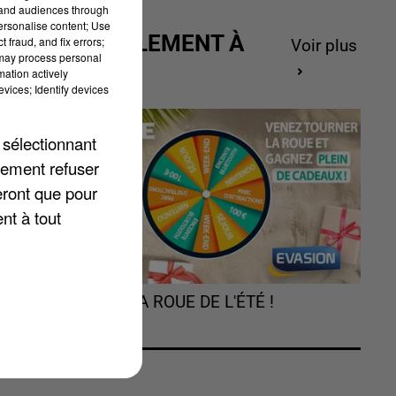
tand audiences through
personalise content; Use
ACTUELLEMENT À
 fraud, and fix errors;
Voir plus
 may process personal
GAGNER
mation actively
vices; Identify devices
e
 sélectionnant
lement refuser
eront que pour
sé
nt à tout
-
TOURNEZ LA ROUE DE L'ÉTÉ !