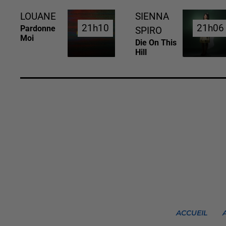
LOUANE
SIENNA
21h10
21h10
21h06
21h06
Pardonne
SPIRO
Moi
Die On This
Hill
ACCUEIL