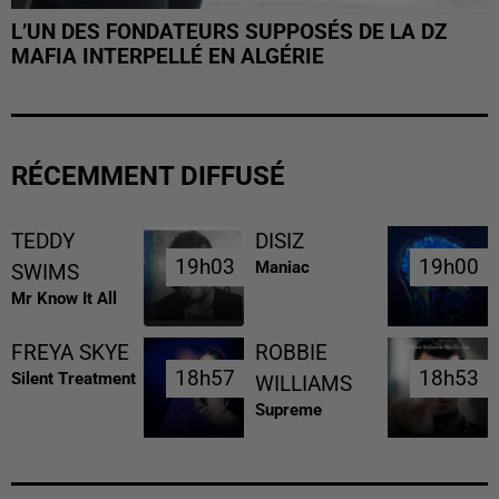
L’UN DES FONDATEURS SUPPOSÉS DE LA DZ
MAFIA INTERPELLÉ EN ALGÉRIE
RÉCEMMENT DIFFUSÉ
TEDDY
DISIZ
19h03
19h03
19h00
19h00
Maniac
SWIMS
Mr Know It All
FREYA SKYE
ROBBIE
18h57
18h57
18h53
18h53
Silent Treatment
WILLIAMS
Supreme