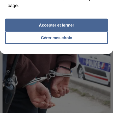
page.
APRÈS TOUTES CES CANICULES, LES REFUGES
Accepter et fermer
DE FAUNE SAUVAGE SONT...
Gérer mes choix