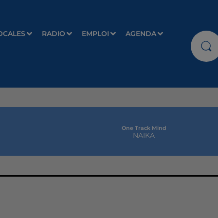
OCALES
RADIO
EMPLOI
AGENDA
One Track Mind
NAIKA