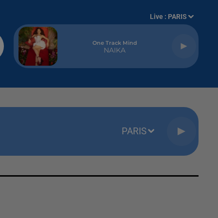
Live :
PARIS
One Track Mind
NAIKA
PARIS