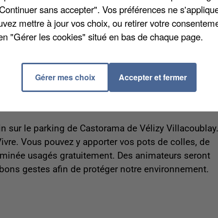
"Continuer sans accepter". Vos préférences ne s'appliqu
iers à Trappes. Des riverains ont appelé la police
uvez mettre à jour vos choix, ou retirer votre consenteme
ient également vu des groupes de personnes courir da
en "Gérer les cookies" situé en bas de chaque page.
trouvés sur deux portes d’un immeuble. Des relevés on
cours. D’après les premiers témoignages il s’agirait
x était muni d’une arme longue. Ces 3 personnes seraie
Gérer mes choix
Accepter et fermer
ux-portes-d-appartement-transpercees-a-coups-de-fusi
sur le parking de Castorama de Vélizy Villacoublay. 
ivre. Vous pouvez y apporter vos pots de colles, de
eminée usagés gratuitement. Des animateurs seront
 bons gestes afin de protéger notre environnement.