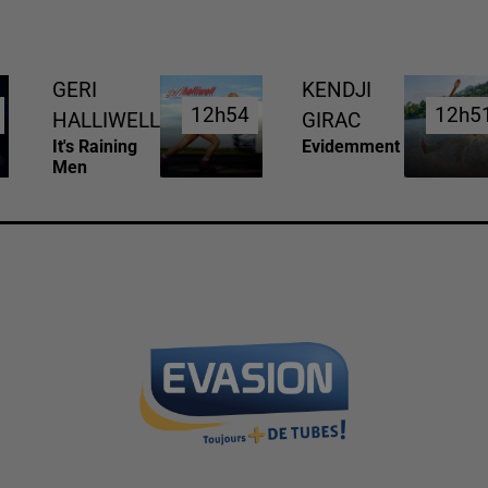
GERI
KENDJI
12h54
12h54
12h5
12h5
HALLIWELL
GIRAC
It's Raining
Evidemment
Men