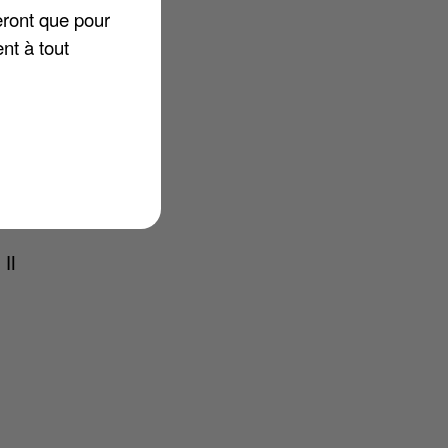
eront que pour
nt à tout
ns
t
nt
l-
Il