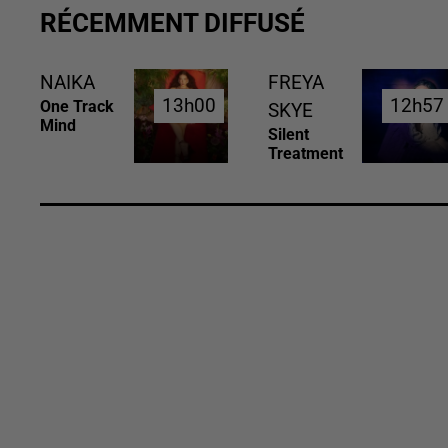
RÉCEMMENT DIFFUSÉ
NAIKA
FREYA
13h00
13h00
12h57
12h57
One Track
SKYE
Mind
Silent
Treatment