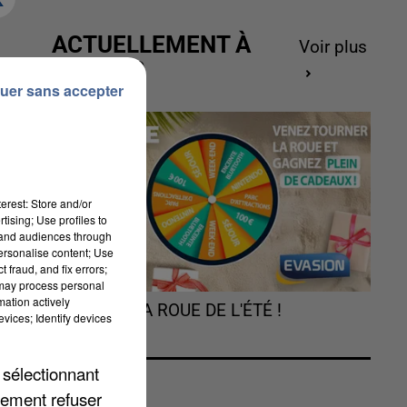
ACTUELLEMENT À
Voir plus
GAGNER
uer sans accepter
erest: Store and/or
d-
tising; Use profiles to
tand audiences through
personalise content; Use
 fraud, and fix errors;
 may process personal
mation actively
TOURNEZ LA ROUE DE L'ÉTÉ !
vices; Identify devices
s
 sélectionnant
lement refuser