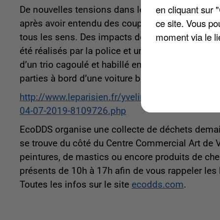
en cliquant sur 
De nouvelles tensions dans le quartier des Meris
ce site. Vous po
après avoir entendu des coups de feu. Ils aura
moment via le li
tous les sens. Des impacts de balles ont été re
été réalisés par la police et une enquête est en 
d’un trio cagoulé et habillé en noir et l’un d’eu
parties à bord d’une voiture blanche.
http://www.leparisien.fr/yvelines-78/trappes-de
04-07-2019-8109726.php
EcoDDS organise une collecte de déchets demain 
se trouve du côté du Centre Commercial Art de V
peintures, de mastics ou encore produits de ch
présents de 10h à 17h afin de vous rappeler les
Toutes les infos sur le site
ecodds.com
.