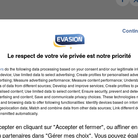
. Sa femme a été retrouvée blessée et sous le choc
Contin
. Ça s’est passé dans la nuit de mercredi à jeudi
ne fois sur place, la police retrouve l’agresseur, caché
 garde à vue. Quant à la victime, elle a été
Le respect de votre vie privée est notre priorité
ers
do the following data processing based on your consent and/or our legitimate int
8126/yvelines-violences-conjugales-la-celle-saint-clou
device; Use limited data to select advertising; Create profiles for personalised adver
vertising; Measure advertising performance; Measure content performance; Unders
ns of data from different sources; Develop and improve services; Create profiles to 
alised content; Use limited data to select content; Ensure security, prevent and detect
ier de St Arnoult ce vendredi. La ministre chargée des
ertising and content; Save and communicate privacy choices. These technologies
and browsing data to offer following functionalities: Identify devices based on infor
oute et des équipes intervenant sur le réseau. Un
eolocation data; Match and combine data from other data sources; Link different de
ement prévu. On lui présentera les nouveaux dispositif
nsmitted automatically.
pter en cliquant sur "Accepter et fermer", ou affiner en
/ou partenaires dans "Gérer mes choix". Vous pouvez éga