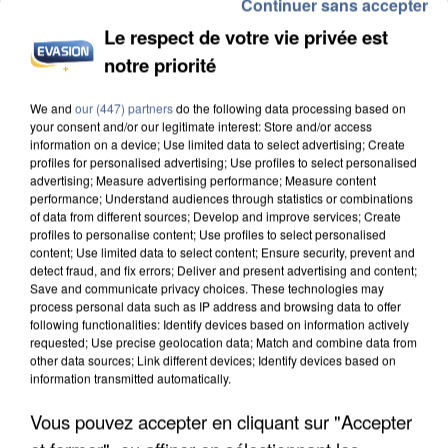
Continuer sans accepter
Le respect de votre vie privée est
notre priorité
We and
our (447) partners
do the following data processing based on
UN SECOND CADRE DE LA DZ MAFIA
your consent and/or our legitimate interest: Store and/or access
INTERPELLÉ EN ALGÉRIE
information on a device; Use limited data to select advertising; Create
profiles for personalised advertising; Use profiles to select personalised
advertising; Measure advertising performance; Measure content
performance; Understand audiences through statistics or combinations
of data from different sources; Develop and improve services; Create
profiles to personalise content; Use profiles to select personalised
content; Use limited data to select content; Ensure security, prevent and
detect fraud, and fix errors; Deliver and present advertising and content;
Save and communicate privacy choices. These technologies may
process personal data such as IP address and browsing data to offer
following functionalities: Identify devices based on information actively
requested; Use precise geolocation data; Match and combine data from
other data sources; Link different devices; Identify devices based on
information transmitted automatically.
Vous pouvez accepter en cliquant sur "Accepter