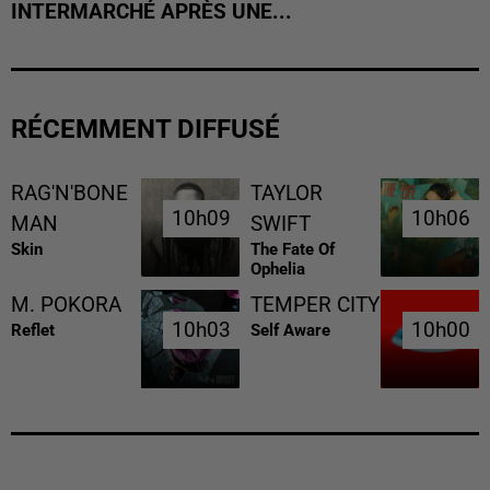
INTERMARCHÉ APRÈS UNE...
RÉCEMMENT DIFFUSÉ
RAG'N'BONE
TAYLOR
10h09
10h09
10h06
10h06
MAN
SWIFT
Skin
The Fate Of
Ophelia
M. POKORA
TEMPER CITY
10h03
10h03
10h00
10h00
Reflet
Self Aware