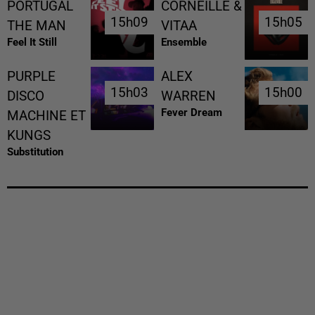
PORTUGAL
CORNEILLE &
15h09
15h09
15h05
15h05
THE MAN
VITAA
Feel It Still
Ensemble
PURPLE
ALEX
15h03
15h03
15h00
15h00
DISCO
WARREN
Fever Dream
MACHINE ET
KUNGS
Substitution