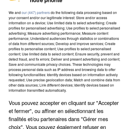
IL TUE SON FILS ET ENVOIE DES PHOTOS À SON
EX-COMPAGNE À NICE
We and
our (447) partners
do the following data processing based on
your consent and/or our legitimate interest: Store and/or access
information on a device; Use limited data to select advertising; Create
profiles for personalised advertising; Use profiles to select personalised
advertising; Measure advertising performance; Measure content
performance; Understand audiences through statistics or combinations
of data from different sources; Develop and improve services; Create
profiles to personalise content; Use profiles to select personalised
content; Use limited data to select content; Ensure security, prevent and
detect fraud, and fix errors; Deliver and present advertising and content;
Save and communicate privacy choices. These technologies may
process personal data such as IP address and browsing data to offer
following functionalities: Identify devices based on information actively
requested; Use precise geolocation data; Match and combine data from
other data sources; Link different devices; Identify devices based on
information transmitted automatically.
Vous pouvez accepter en cliquant sur "Accepter
et fermer", ou affiner en sélectionnant les
INCENDIES : L’ÎLE-DE-FRANCE LANCE UN ÉLAN
finalités et/ou partenaires dans "Gérer mes
DE SOLIDARITÉ AVEC LES...
choix". Vous pouvez également refuser en