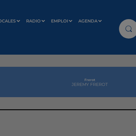
OCALES
RADIO
EMPLOI
AGENDA
Frerot
JEREMY FREROT