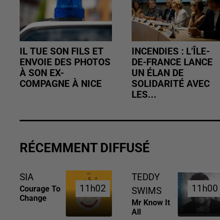
IL TUE SON FILS ET
INCENDIES : L’ÎLE-
ENVOIE DES PHOTOS
DE-FRANCE LANCE
À SON EX-
UN ÉLAN DE
COMPAGNE À NICE
SOLIDARITÉ AVEC
LES...
RÉCEMMENT DIFFUSÉ
SIA
TEDDY
11h02
11h02
11h00
11h00
Courage To
SWIMS
Change
Mr Know It
All