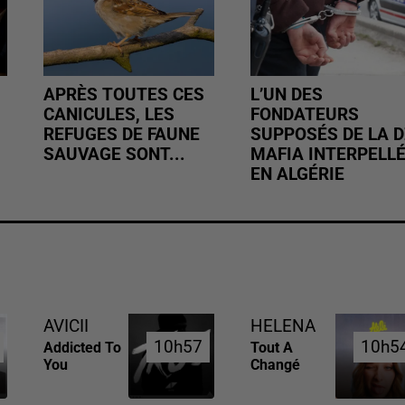
APRÈS TOUTES CES
L’UN DES
CANICULES, LES
FONDATEURS
REFUGES DE FAUNE
SUPPOSÉS DE LA D
SAUVAGE SONT...
MAFIA INTERPELL
EN ALGÉRIE
AVICII
HELENA
10h57
10h57
10h5
10h5
Addicted To
Tout A
You
Changé