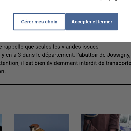
186/seine-marne-pins-hetres-deperissent-dans-massif-
Gérer mes choix
Accepter et fermer
ue année cette fête musulmane fera l’objet d’une
ue, de protection de l’animal et de respect de
e rappelle que seules les viandes issues
 y en a 3 dans le département, l’abattoir de Jossigny,
ention, il est bien évidemment interdit de transporte
on.