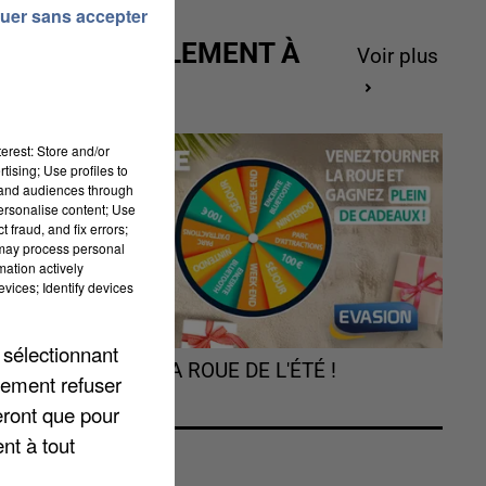
uer sans accepter
ACTUELLEMENT À
Voir plus
GAGNER
erest: Store and/or
tising; Use profiles to
t
tand audiences through
personalise content; Use
 fraud, and fix errors;
 may process personal
mation actively
vices; Identify devices
t
.
 sélectionnant
TOURNEZ LA ROUE DE L'ÉTÉ !
lement refuser
eront que pour
à
nt à tout