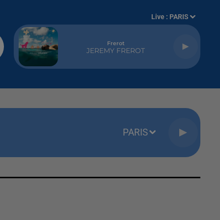
Live :
PARIS
Frerot
JEREMY FREROT
PARIS