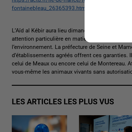
https://actu.fr/ile-de-france/fontainebleau_77
fontainebleau_26365393.html
L’Aïd al Kébir aura lieu dimanche et comme chaq
attention particulière en matière de santé publiq
l’environnement. La préfecture de Seine et Marn
d’établissements agréés offrent ces garanties. Il
celui de Meaux ou encore celui de Montereau. Att
vous-même les animaux vivants sans autorisati
LES ARTICLES LES PLUS VUS