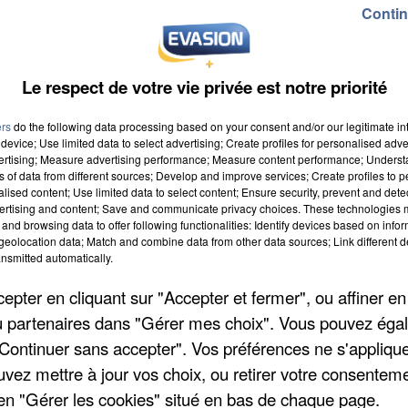
Contin
week-end de chassé-croisé avec des départs en
r endroit pour demain. Un trafic très dense dès ce
Le respect de votre vie privée est notre priorité
 attendues dès aujourd’hui 14h. Bien évidemment
rrêtez-vous régulièrement pour vous dégourdir les
ers
do the following data processing based on your consent and/or our legitimate int
device; Use limited data to select advertising; Create profiles for personalised adver
fférentes aires d’autoroutes pour vous détendre avan
vertising; Measure advertising performance; Measure content performance; Unders
ns of data from different sources; Develop and improve services; Create profiles to 
alised content; Use limited data to select content; Ensure security, prevent and detect
ertising and content; Save and communicate privacy choices. These technologies
and browsing data to offer following functionalities: Identify devices based on infor
eolocation data; Match and combine data from other data sources; Link different de
a forêt de Fontainebleau. Un déficit d’eau a été créé e
nsmitted automatically.
 du réchauffement climatique sur les arbres et massifs
pter en cliquant sur "Accepter et fermer", ou affiner en
ins. La forêt commence à perdre ses arbres
/ou partenaires dans "Gérer mes choix". Vous pouvez éga
 l’Office National des Forêts se veut quand même
"Continuer sans accepter". Vos préférences ne s'appliqu
ainement mais d’après son directeur il faut réfléchir 
uvez mettre à jour vos choix, ou retirer votre consenteme
ces changements climatiques.
en "Gérer les cookies" situé en bas de chaque page.