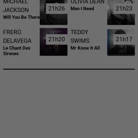
MICHAEL
OLIVIA DEAN
21h26
21h26
21h23
21h23
Man I Need
JACKSON
Will You Be There
FRERO
TEDDY
21h20
21h20
21h17
21h17
DELAVEGA
SWIMS
Le Chant Des
Mr Know It All
Sirenes