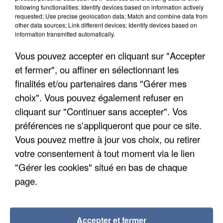
IL TUE SON FILS ET ENVOIE DES PHOTOS À SON
following functionalities: Identify devices based on information actively
EX-COMPAGNE À NICE
requested; Use precise geolocation data; Match and combine data from
other data sources; Link different devices; Identify devices based on
information transmitted automatically.
Vous pouvez accepter en cliquant sur "Accepter
et fermer", ou affiner en sélectionnant les
finalités et/ou partenaires dans "Gérer mes
choix". Vous pouvez également refuser en
cliquant sur "Continuer sans accepter". Vos
préférences ne s'appliqueront que pour ce site.
Vous pouvez mettre à jour vos choix, ou retirer
votre consentement à tout moment via le lien
"Gérer les cookies" situé en bas de chaque
page.
INCENDIES : L’ÎLE-DE-FRANCE LANCE UN ÉLAN
DE SOLIDARITÉ AVEC LES...
Accepter et fermer