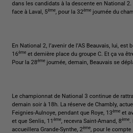
dans les candidats à la descente en National 2. I
ème
ème
face à Laval, 5
, pour la 32
journée du champ
En National 2, l’avenir de l’AS Beauvais, lui, est
ème
16
et dernière place du groupe C. Et ça va êtr
ème
Pour la 28
journée, demain, Beauvais se dépl
Le championnat de National 3 continue de rattrap
demain soir à 18h. La réserve de Chambly, actue
ème
Feignies-Aulnoye, pendant que Roye, 13
et av
ème
ème
et que Senlis, 11
, recevra Saint-Amand, 8
.
ème
accueillera Grande-Synthe, 2
, pour le compte 