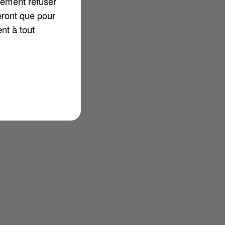
lement refuser
eront que pour
nt à tout
s