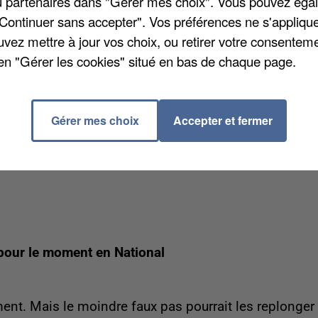
/ou partenaires dans "Gérer mes choix". Vous pouvez éga
"Continuer sans accepter". Vos préférences ne s'appliqu
erche ses producteurs
uvez mettre à jour vos choix, ou retirer votre consenteme
en "Gérer les cookies" situé en bas de chaque page.
JUIN. Comme chaque année, la communauté
r les produits, le terroir et la richesse de la culture
Gérer mes choix
Accepter et fermer
des artisans des Hauts-de-France pour y participer. Le
.64.74.67 ou écrivez à l’adresse mail
n pour le moment en National
nt. Mais le moindre faux pas pourrait les replonger