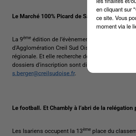
les finalités et
en cliquant sur 
Le Marché 100% Picard de Saint-Maximin rech
ce site. Vous po
moment via le li
ème
La 9
édition de l’évènement aura lieu le 3 
d'Agglomération Creil Sud Oise souhaite promouvoi
régionale. Et elle recherche des producteurs et 
dossiers d'inscription sont disponibles au 03.44
s.berger@creilsudoise.fr
.
Le football. Et Chambly à l’abri de la relégatio
ème
Les Isariens occupent la 13
place du classeme