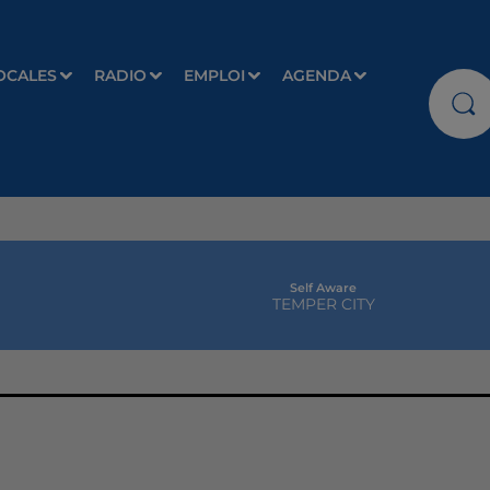
OCALES
RADIO
EMPLOI
AGENDA
Self Aware
TEMPER CITY