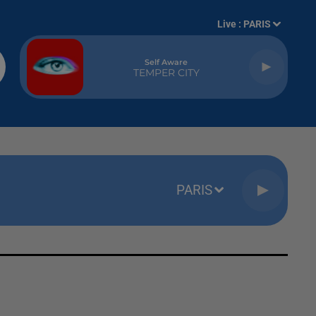
Live :
PARIS
Self Aware
TEMPER CITY
PARIS