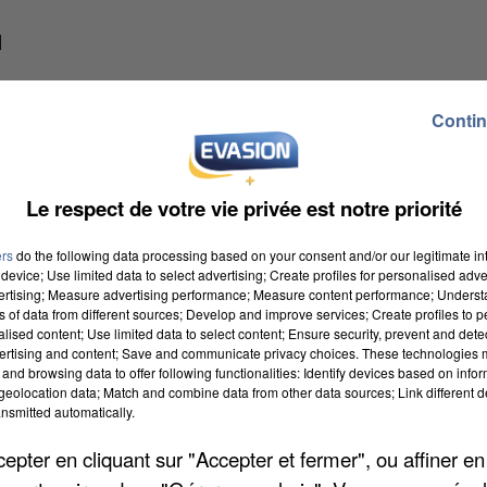
l
Contin
rienne 110 de Creil va organiser son Smart Challenge
mais aussi en forêt d'Halatte et au Fort de
volontaires du secteur privé comme du public seront
Le respect de votre vie privée est notre priorité
tinées à renforcer la qualité de management et de
se. Au programme : des courses d'orientation, des
ers
do the following data processing based on your consent and/or our legitimate int
device; Use limited data to select advertising; Create profiles for personalised adver
andos. Les inscriptions sont ouvertes jusqu'à lundi
vertising; Measure advertising performance; Measure content performance; Unders
ase aérienne 110 » ou par mail :
ns of data from different sources; Develop and improve services; Create profiles to 
alised content; Use limited data to select content; Ensure security, prevent and detect
ertising and content; Save and communicate privacy choices. These technologies
and browsing data to offer following functionalities: Identify devices based on infor
eolocation data; Match and combine data from other data sources; Link different de
nsmitted automatically.
pter en cliquant sur "Accepter et fermer", ou affiner en