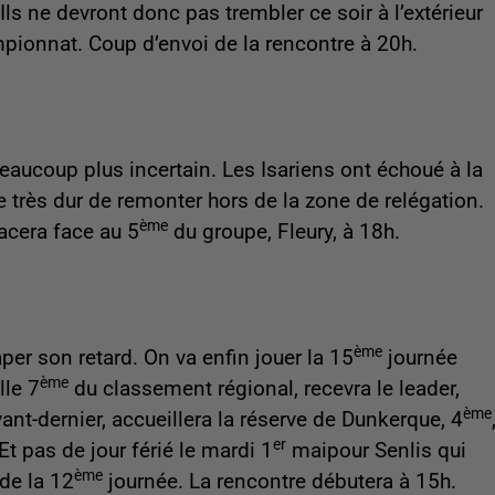
ls ne devront donc pas trembler ce soir à l’extérieur
ionnat. Coup d’envoi de la rencontre à 20h.
 beaucoup plus incertain. Les Isariens ont échoué à la
e très dur de remonter hors de la zone de relégation.
ème
acera face au 5
du groupe, Fleury, à 18h.
ème
er son retard. On va enfin jouer la 15
journée
ème
lle 7
du classement régional, recevra le leader,
ème
ant-dernier, accueillera la réserve de Dunkerque, 4
er
 Et pas de jour férié le mardi 1
maipour Senlis qui
ème
de la 12
journée. La rencontre débutera à 15h.