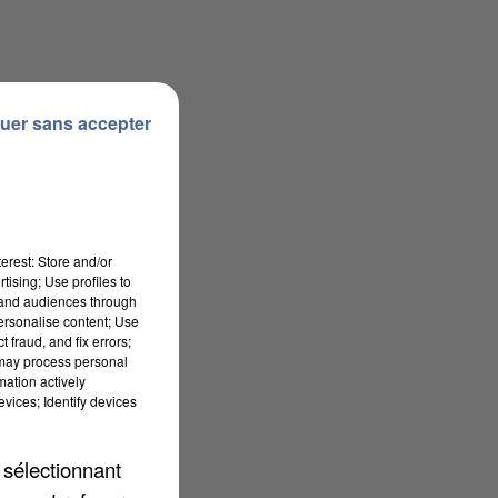
uer sans accepter
.
erest: Store and/or
tising; Use profiles to
tand audiences through
personalise content; Use
 fraud, and fix errors;
 may process personal
mation actively
vices; Identify devices
 sélectionnant