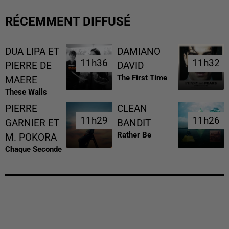
RÉCEMMENT DIFFUSÉ
DUA LIPA ET
DAMIANO
11h36
11h36
11h32
11h32
PIERRE DE
DAVID
The First Time
MAERE
These Walls
PIERRE
CLEAN
11h29
11h29
11h26
11h26
GARNIER ET
BANDIT
Rather Be
M. POKORA
Chaque Seconde