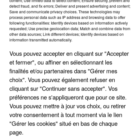
content; Use limited data to select content; Ensure security, prevent and
detect fraud, and fix errors; Deliver and present advertising and content;
Save and communicate privacy choices. These technologies may
process personal data such as IP address and browsing data to offer
following functionalities: Identify devices based on information actively
requested; Use precise geolocation data; Match and combine data from
IL TUE SON FILS ET ENVOIE DES PHOTOS À SON
other data sources; Link different devices; Identify devices based on
EX-COMPAGNE À NICE
information transmitted automatically.
Vous pouvez accepter en cliquant sur "Accepter
et fermer", ou affiner en sélectionnant les
finalités et/ou partenaires dans "Gérer mes
choix". Vous pouvez également refuser en
cliquant sur "Continuer sans accepter". Vos
préférences ne s'appliqueront que pour ce site.
Vous pouvez mettre à jour vos choix, ou retirer
votre consentement à tout moment via le lien
"Gérer les cookies" situé en bas de chaque
page.