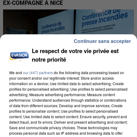
EX-COMPAGNE À NICE
Continuer sans accepter
Le respect de votre vie privée est
notre priorité
We and
our (447) partners
do the following data processing based on
your consent and/or our legitimate interest: Store and/or access
information on a device; Use limited data to select advertising; Create
profiles for personalised advertising; Use profiles to select personalised
advertising; Measure advertising performance; Measure content
performance; Understand audiences through statistics or combinations
of data from different sources; Develop and improve services; Create
profiles to personalise content; Use profiles to select personalised
INCENDIES : L’ÎLE-DE-FRANCE LANCE UN ÉLAN
content; Use limited data to select content; Ensure security, prevent and
DE SOLIDARITÉ AVEC LES...
detect fraud, and fix errors; Deliver and present advertising and content;
Save and communicate privacy choices. These technologies may
process personal data such as IP address and browsing data to offer