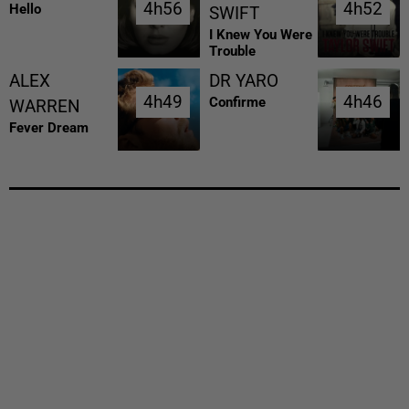
4h56
4h56
4h52
4h52
Hello
SWIFT
I Knew You Were
Trouble
ALEX
DR YARO
4h49
4h49
4h46
4h46
Confirme
WARREN
Fever Dream